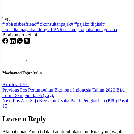
Tag
#
#bisnisbesfriend
#
#konsultanpajak
#
#pajak
#
digital
#
konsultanpajakbandung
#
PPN
#
setianegarapahampengusaha
Bagikan artikel ini
Mochamad Fajar Aulia
Articles: 1701
Previous
Pos
Pertumbuhan Ekonomi Indonesia Tahun 2020 Bisa
Turun Sampai -3,3% (yoy).
Next
Pos
Apa Saja Kegiatan Usaha Pajak Penghasilan (PPh) Pasal
15
Leave a Reply
Alamat email Anda tidak akan dipublikasikan.
Ruas yang wajib