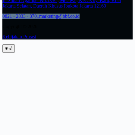
Jl. Sunan Ngampel No.133C, Melawai, Kec. Kby. Baru, Kota
Jakarta Selatan, Daerah Khusus Ibukota Jakarta 12160
0821 - 2833 - 3701
marketing@bbf.co.id
Copyright © 2026
Kebijakan Privasi
☀️
🌙