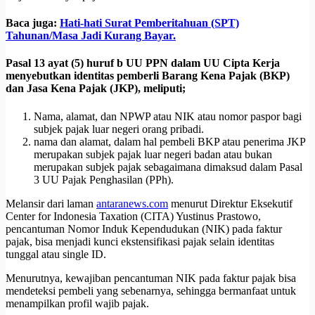
Baca juga:
Hati-hati Surat Pemberitahuan (SPT)
Tahunan/Masa Jadi Kurang Bayar.
Pasal 13 ayat (5) huruf b UU PPN dalam UU Cipta Kerja
menyebutkan identitas pemberli Barang Kena Pajak (BKP)
dan Jasa Kena Pajak (JKP), meliputi;
Nama, alamat, dan NPWP atau NIK atau nomor paspor bagi
subjek pajak luar negeri orang pribadi.
nama dan alamat, dalam hal pembeli BKP atau penerima JKP
merupakan subjek pajak luar negeri badan atau bukan
merupakan subjek pajak sebagaimana dimaksud dalam Pasal
3 UU Pajak Penghasilan (PPh).
Melansir dari laman
antaranews.com
menurut Direktur Eksekutif
Center for Indonesia Taxation (CITA) Yustinus Prastowo,
pencantuman Nomor Induk Kependudukan (NIK) pada faktur
pajak, bisa menjadi kunci ekstensifikasi pajak selain identitas
tunggal atau single ID.
Menurutnya, kewajiban pencantuman NIK pada faktur pajak bisa
mendeteksi pembeli yang sebenarnya, sehingga bermanfaat untuk
menampilkan profil wajib pajak.