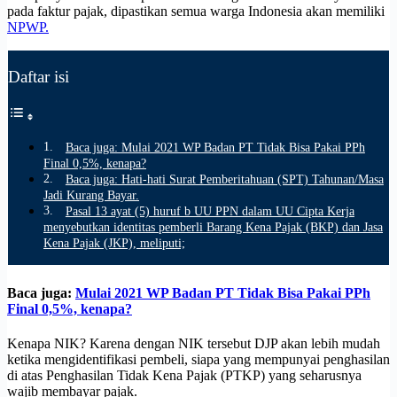
pada faktur pajak, dipastikan semua warga Indonesia akan memiliki
NPWP.
Daftar isi
Baca juga: Mulai 2021 WP Badan PT Tidak Bisa Pakai PPh
Final 0,5%, kenapa?
Baca juga: Hati-hati Surat Pemberitahuan (SPT) Tahunan/Masa
Jadi Kurang Bayar.
Pasal 13 ayat (5) huruf b UU PPN dalam UU Cipta Kerja
menyebutkan identitas pemberli Barang Kena Pajak (BKP) dan Jasa
Kena Pajak (JKP), meliputi;
Baca juga:
Mulai 2021 WP Badan PT Tidak Bisa Pakai PPh
Final 0,5%, kenapa?
Kenapa NIK? Karena dengan NIK tersebut DJP akan lebih mudah
ketika mengidentifikasi pembeli, siapa yang mempunyai penghasilan
di atas Penghasilan Tidak Kena Pajak (PTKP) yang seharusnya
wajib membayar pajak.