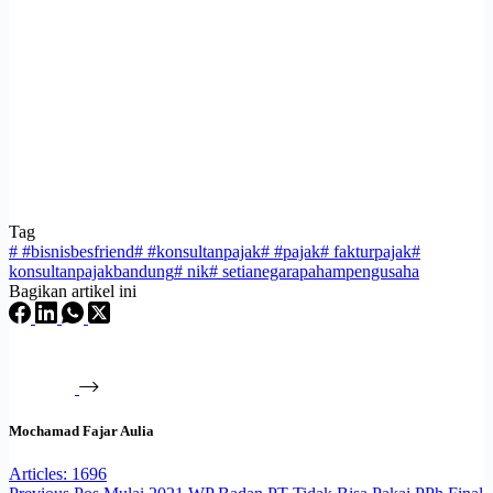
Tag
#
#bisnisbesfriend
#
#konsultanpajak
#
#pajak
#
fakturpajak
#
konsultanpajakbandung
#
nik
#
setianegarapahampengusaha
Bagikan artikel ini
Mochamad Fajar Aulia
Articles: 1696