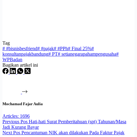
Tag
#
#bisnisbesfriend
#
#pajak
#
#PPh
#
Final 25%
#
konsultanpajakbandung
#
PT
#
setianegarapahampengusaha
#
WPBadan
Bagikan artikel ini
Mochamad Fajar Aulia
Articles: 1696
Previous
Pos
Hati-hati Surat Pemberitahuan (spt) Tahunan/Masa
Jadi Kurang Bayar
Next
Pos
Pencantuman NIK akan dilakukan Pada Faktur Pajak