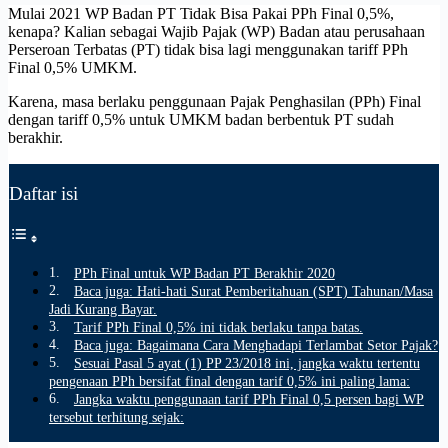
Mulai 2021 WP Badan PT Tidak Bisa Pakai PPh Final 0,5%,
kenapa? Kalian sebagai Wajib Pajak (WP) Badan atau perusahaan
Perseroan Terbatas (PT) tidak bisa lagi menggunakan tariff PPh
Final 0,5% UMKM.
Karena, masa berlaku penggunaan Pajak Penghasilan (PPh) Final
dengan tariff 0,5% untuk UMKM badan berbentuk PT sudah
berakhir.
Daftar isi
PPh Final untuk WP Badan PT Berakhir 2020
Baca juga: Hati-hati Surat Pemberitahuan (SPT) Tahunan/Masa
Jadi Kurang Bayar.
Tarif PPh Final 0,5% ini tidak berlaku tanpa batas.
Baca juga: Bagaimana Cara Menghadapi Terlambat Setor Pajak?
Sesuai Pasal 5 ayat (1) PP 23/2018 ini, jangka waktu tertentu
pengenaan PPh bersifat final dengan tarif 0,5% ini paling lama:
Jangka waktu penggunaan tarif PPh Final 0,5 persen bagi WP
tersebut terhitung sejak: