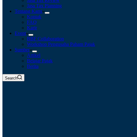
Jasa Tax Review
Jasa Tax Planning
Tentang Kami
Kontak
FAQ
Karir
Event
BBF Collaboration
Workshop Pengusaha Paham Pajak
Sumber
Artikel
Belajar Pajak
Berita
Search