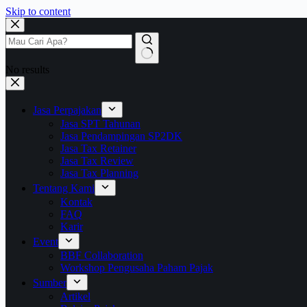
Skip to content
No results
Jasa Perpajakan
Jasa SPT Tahunan
Jasa Pendampingan SP2DK
Jasa Tax Retainer
Jasa Tax Review
Jasa Tax Planning
Tentang Kami
Kontak
FAQ
Karir
Event
BBF Collaboration
Workshop Pengusaha Paham Pajak
Sumber
Artikel