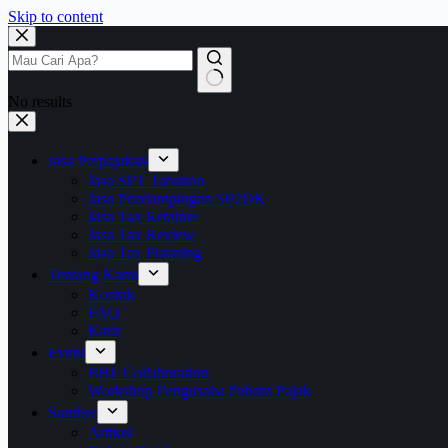
Skip to content
No results
Jasa Perpajakan
Jasa SPT Tahunan
Jasa Pendampingan SP2DK
Jasa Tax Retainer
Jasa Tax Review
Jasa Tax Planning
Tentang Kami
Kontak
FAQ
Karir
Event
BBF Collaboration
Workshop Pengusaha Paham Pajak
Sumber
Artikel