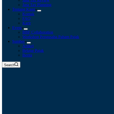
Jasa Tax Review
Jasa Tax Planning
Tentang Kami
Kontak
FAQ
Karir
Event
BBF Collaboration
Workshop Pengusaha Paham Pajak
Sumber
Artikel
Belajar Pajak
Berita
Search