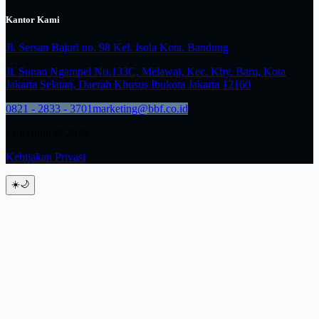
Kantor Kami
Jl. Sersan Bajuri no. 98 Kel. Isola Kota. Bandung
Jl. Sunan Ngampel No.133C, Melawai, Kec. Kby. Baru, Kota
Jakarta Selatan, Daerah Khusus Ibukota Jakarta 12160
0821 - 2833 - 3701
marketing@bbf.co.id
Copyright © 2026
Kebijakan Privasi
☀️
🌙