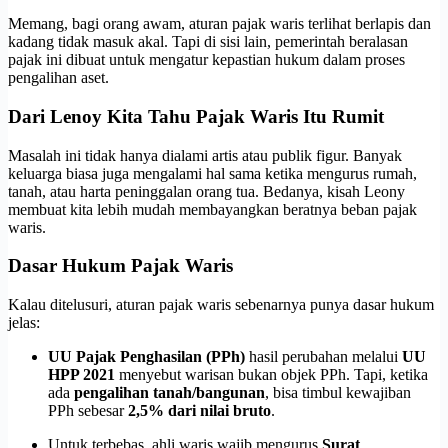
Memang, bagi orang awam, aturan pajak waris terlihat berlapis dan
kadang tidak masuk akal. Tapi di sisi lain, pemerintah beralasan
pajak ini dibuat untuk mengatur kepastian hukum dalam proses
pengalihan aset.
Dari Lenoy Kita Tahu Pajak Waris Itu Rumit
Masalah ini tidak hanya dialami artis atau publik figur. Banyak
keluarga biasa juga mengalami hal sama ketika mengurus rumah,
tanah, atau harta peninggalan orang tua. Bedanya, kisah Leony
membuat kita lebih mudah membayangkan beratnya beban pajak
waris.
Dasar Hukum Pajak Waris
Kalau ditelusuri, aturan pajak waris sebenarnya punya dasar hukum
jelas:
UU Pajak Penghasilan (PPh)
hasil perubahan melalui
UU
HPP 2021
menyebut warisan bukan objek PPh. Tapi, ketika
ada
pengalihan tanah/bangunan
, bisa timbul kewajiban
PPh sebesar
2,5% dari nilai bruto
.
Untuk terbebas, ahli waris wajib mengurus
Surat