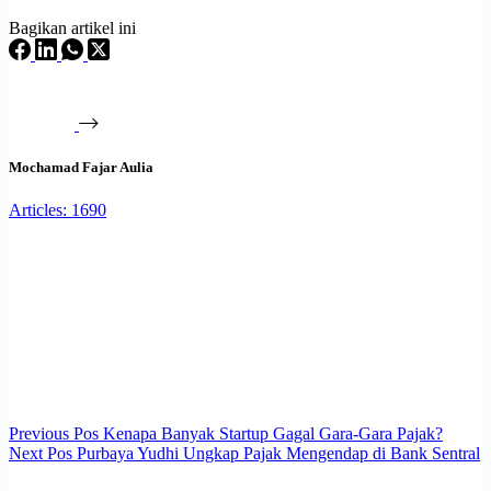
Bagikan artikel ini
Mochamad Fajar Aulia
Articles: 1690
Previous
Pos
Kenapa Banyak Startup Gagal Gara-Gara Pajak?
Next
Pos
Purbaya Yudhi Ungkap Pajak Mengendap di Bank Sentral