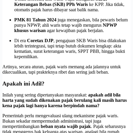
Keterangan Bebas (SKB) PPh Waris
ke KPP. Jika tidak,
otomatis pajak harus dibayar saat balik nama.
PMK 81 Tahun 2024
juga menegaskan, bila pewaris belum
punya NPWP, ahli waris tetap wajib mengurus
NPWP
khusus warisan
agar kewajiban pajak berjalan.
Di era
Coretax DJP
, pengajuan SKB Waris bisa dilakukan
lebih terintegrasi, tapi tetap butuh dokumen lengkap: akta
kematian, surat keterangan waris, SPPT PBB, hingga bukti
kepemilikan.
Artinya, secara aturan, pajak waris memang ada jalannya untuk
dikecualikan, tapi prakteknya ribet dan sering jadi beban.
Apakah ini Adil?
Inilah yang sering dipertanyakan masyarakat:
apakah adil bila
harta yang sudah dikenakan pajak berulang kali masih harus
kena pajak lagi hanya karena berpindah nama?
Pemerintah perlu mengevaluasi ulang mekanisme pajak waris.
Bukan sekadar mempermudah administrasi, tapi juga
mempertimbangkan
beban nyata wajib pajak
. Pajak seharusnya
tidak menggerus hak keluarga atas warisan, apalagi bila rumah