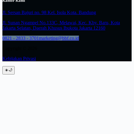
Kantor Kami
Jl. Sersan Bajuri no. 98 Kel. Isola Kota. Bandung
Jl. Sunan Ngampel No.133C, Melawai, Kec. Kby. Baru, Kota
Jakarta Selatan, Daerah Khusus Ibukota Jakarta 12160
0821 - 2833 - 3701
marketing@bbf.co.id
Copyright © 2026
Kebijakan Privasi
☀️
🌙