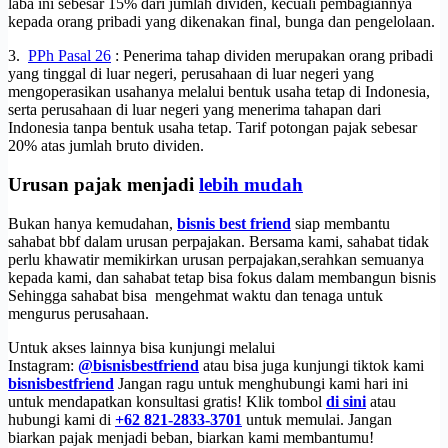
laba ini sebesar 15% dari jumlah dividen, kecuali pembagiannya
kepada orang pribadi yang dikenakan final, bunga dan pengelolaan.
3.
PPh Pasal 26
: Penerima tahap dividen merupakan orang pribadi
yang tinggal di luar negeri, perusahaan di luar negeri yang
mengoperasikan usahanya melalui bentuk usaha tetap di Indonesia,
serta perusahaan di luar negeri yang menerima tahapan dari
Indonesia tanpa bentuk usaha tetap.
Tarif potongan pajak sebesar
20% atas jumlah bruto dividen.
Urusan pajak menjadi
lebih mudah
Bukan hanya kemudahan,
bisnis best friend
siap membantu
sahabat bbf dalam urusan perpajakan. Bersama kami, sahabat tidak
perlu khawatir memikirkan urusan perpajakan,serahkan semuanya
kepada kami, dan sahabat tetap bisa fokus dalam membangun bisnis
Sehingga sahabat bisa mengehmat waktu dan tenaga untuk
mengurus perusahaan.
Untuk akses lainnya bisa kunjungi melalui
Instagram:
@bisnisbestfriend
atau bisa juga kunjungi tiktok kami
bisnisbestfriend
Jangan ragu untuk menghubungi kami hari ini
untuk mendapatkan konsultasi gratis! Klik tombol
di sini
atau
hubungi kami di
+62 821-2833-3701
untuk memulai. Jangan
biarkan pajak menjadi beban, biarkan kami membantumu!