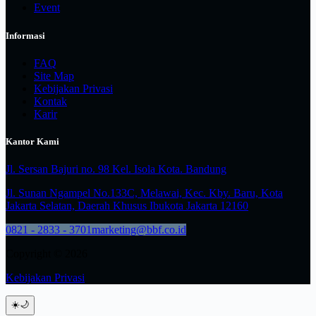
Event
Informasi
FAQ
Site Map
Kebijakan Privasi
Kontak
Karir
Kantor Kami
Jl. Sersan Bajuri no. 98 Kel. Isola Kota. Bandung
Jl. Sunan Ngampel No.133C, Melawai, Kec. Kby. Baru, Kota
Jakarta Selatan, Daerah Khusus Ibukota Jakarta 12160
0821 - 2833 - 3701
marketing@bbf.co.id
Copyright © 2026
Kebijakan Privasi
☀️
🌙