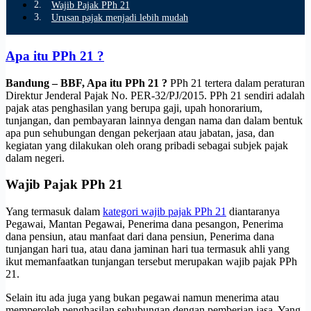
Wajib Pajak PPh 21
Urusan pajak menjadi lebih mudah
Apa itu PPh 21 ?
Bandung – BBF, Apa itu PPh 21 ?
PPh 21 tertera dalam peraturan
Direktur Jenderal Pajak No. PER-32/PJ/2015. PPh 21 sendiri adalah
pajak atas penghasilan yang berupa gaji, upah honorarium,
tunjangan, dan pembayaran lainnya dengan nama dan dalam bentuk
apa pun sehubungan dengan pekerjaan atau jabatan, jasa, dan
kegiatan yang dilakukan oleh orang pribadi sebagai subjek pajak
dalam negeri.
Wajib Pajak PPh 21
Yang termasuk dalam
kategori wajib pajak PPh 21
diantaranya
Pegawai, Mantan Pegawai, Penerima dana pesangon, Penerima
dana pensiun, atau manfaat dari dana pensiun, Penerima dana
tunjangan hari tua, atau dana jaminan hari tua termasuk ahli yang
ikut memanfaatkan tunjangan tersebut merupakan wajib pajak PPh
21.
Selain itu ada juga yang bukan pegawai namun menerima atau
memperoleh penghasilan sehubungan dengan pemberian jasa. Yang