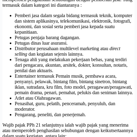
termasuk dalam kategori ini diantaranya :
Pemberi jasa dalam segala bidang termasuk teknik, komputer
dan sistem aplikasinya, telekomunikasi, elektronik, fotografi,
ekonomi, dan sosial serta pemberi jasa kepada suatu
kepanitiaan.
Petugas penjaja barang dagangan.
Petugas dinas luar asuransi.
Distributor perusahaan multilevel marketing atau
direct
selling
dan kegiatan sejenis lainnya.
Tenaga ahli yang melakukan pekerjaan bebas, yang terdiri
dari pengacara, akuntan, arsitek, dokter, konsultan, notaris,
penilai dan aktuaris.
Entertainer termasuk Pemain musik, pembawa acara,
penyanyi, pelawak, bintang film, bintang sinetron, bintang
iklan, sutradara, kru film, foto model, peragawan/peragawati,
pemain drama, penari, pemahat, pelukis dan seniman lainnya.
Atlet atau Olahragawan.
Penasihat, guru, pelatih, penceramah, penyuluh, dan
moderator.
Pengarang, peneliti, dan penerjemah.
Wajib pajak PPh 21 selanjutnya ialah wajib pajak yang menerima
atau memperoleh penghasilan sehubungan dengan keikutsertaannya
dalam suatu kegiatan, antara lain: