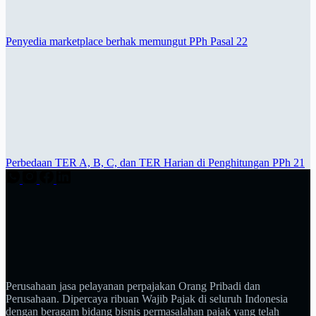
Penyedia marketplace berhak memungut PPh Pasal 22
Perbedaan TER A, B, C, dan TER Harian di Penghitungan PPh 21
Perusahaan jasa pelayanan perpajakan Orang Pribadi dan
Perusahaan. Dipercaya ribuan Wajib Pajak di seluruh Indonesia
dengan beragam bidang bisnis permasalahan pajak yang telah