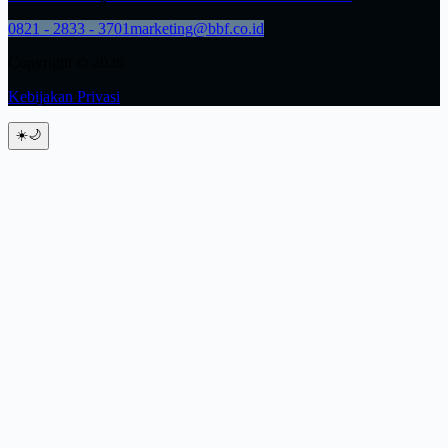
0821 - 2833 - 3701
marketing@bbf.co.id
Copyright © 2026
Kebijakan Privasi
☀️
🌙