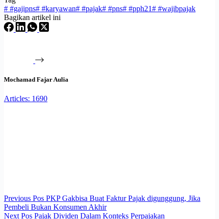
#
#gajipns
#
#karyawan
#
#pajak
#
#pns
#
#pph21
#
#wajibpajak
Bagikan artikel ini
Mochamad Fajar Aulia
Articles: 1690
Previous
Pos
PKP Gakbisa Buat Faktur Pajak digunggung, Jika
Pembeli Bukan Konsumen Akhir
Next
Pos
Pajak Dividen Dalam Konteks Perpajakan