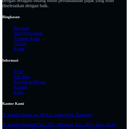
dengan beragam bidang bisnis permasalahan pajak yang telah
diselesaikan dengan baik.
Ringkasan
Beranda
Jasa Perpajakan
Tentang Kami
Artikel
Event
Informasi
FAQ
Site Map
Kebijakan Privasi
Kontak
Karir
Kantor Kami
Jl. Sersan Bajuri no. 98 Kel. Isola Kota. Bandung
Jl. Sunan Ngampel No.133C, Melawai, Kec. Kby. Baru, Kota