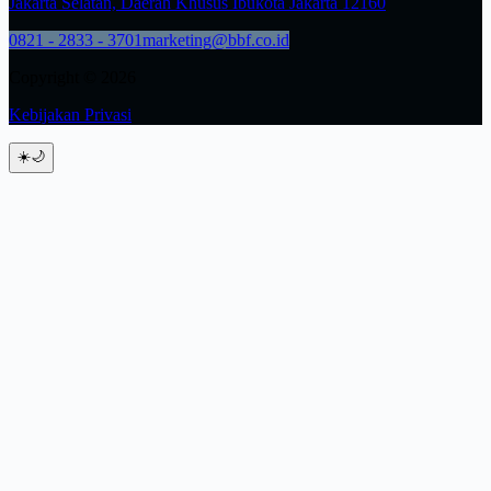
Jakarta Selatan, Daerah Khusus Ibukota Jakarta 12160
0821 - 2833 - 3701
marketing@bbf.co.id
Copyright © 2026
Kebijakan Privasi
☀️
🌙