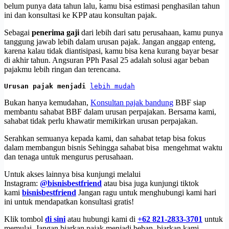
belum punya data tahun lalu, kamu bisa estimasi penghasilan tahun
ini dan konsultasi ke KPP atau konsultan pajak.
Sebagai
penerima gaji
dari lebih dari satu perusahaan, kamu punya
tanggung jawab lebih dalam urusan pajak. Jangan anggap enteng,
karena kalau tidak diantisipasi, kamu bisa kena kurang bayar besar
di akhir tahun. Angsuran PPh Pasal 25 adalah solusi agar beban
pajakmu lebih ringan dan terencana.
Urusan pajak menjadi 
lebih mudah
Bukan hanya kemudahan,
Konsultan pajak bandung
BBF siap
membantu sahabat BBF dalam urusan perpajakan. Bersama kami,
sahabat tidak perlu khawatir memikirkan urusan perpajakan.
Serahkan semuanya kepada kami, dan sahabat tetap bisa fokus
dalam membangun bisnis Sehingga sahabat bisa mengehmat waktu
dan tenaga untuk mengurus perusahaan.
Untuk akses lainnya bisa kunjungi melalui
Instagram:
@bisnisbestfriend
atau bisa juga kunjungi tiktok
kami
bisnisbestfriend
Jangan ragu untuk menghubungi kami hari
ini untuk mendapatkan konsultasi gratis!
Klik tombol
di sini
atau hubungi kami di
+62 821-2833-3701
untuk
memulai. Jangan biarkan pajak menjadi beban, biarkan kami