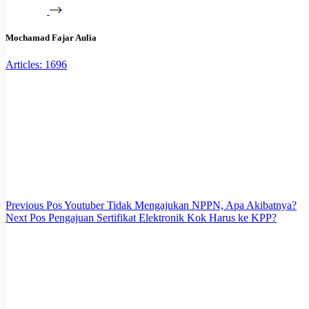
Mochamad Fajar Aulia
Articles: 1696
Previous
Pos
Youtuber Tidak Mengajukan NPPN, Apa Akibatnya?
Next
Pos
Pengajuan Sertifikat Elektronik Kok Harus ke KPP?