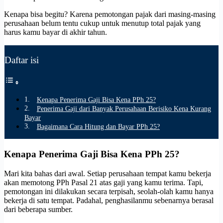
Kenapa bisa begitu? Karena pemotongan pajak dari masing-masing
perusahaan belum tentu cukup untuk menutup total pajak yang
harus kamu bayar di akhir tahun.
Daftar isi
Kenapa Penerima Gaji Bisa Kena PPh 25?
Penerima Gaji dari Banyak Perusahaan Berisiko Kena Kurang
Bayar
Bagaimana Cara Hitung dan Bayar PPh 25?
Kenapa Penerima Gaji Bisa Kena PPh 25?
Mari kita bahas dari awal. Setiap perusahaan tempat kamu bekerja
akan memotong PPh Pasal 21 atas gaji yang kamu terima. Tapi,
pemotongan ini dilakukan secara terpisah, seolah-olah kamu hanya
bekerja di satu tempat. Padahal, penghasilanmu sebenarnya berasal
dari beberapa sumber.