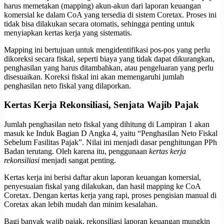
harus memetakan (mapping) akun-akun dari laporan keuangan
komersial ke dalam CoA yang tersedia di sistem Coretax. Proses ini
tidak bisa dilakukan secara otomatis, sehingga penting untuk
menyiapkan kertas kerja yang sistematis.
Mapping ini bertujuan untuk mengidentifikasi pos-pos yang perlu
dikoreksi secara fiskal, seperti biaya yang tidak dapat dikurangkan,
penghasilan yang harus ditambahkan, atau pengeluaran yang perlu
disesuaikan. Koreksi fiskal ini akan memengaruhi jumlah
penghasilan neto fiskal yang dilaporkan.
Kertas Kerja Rekonsiliasi, Senjata Wajib Pajak
Jumlah penghasilan neto fiskal yang dihitung di Lampiran 1 akan
masuk ke Induk Bagian D Angka 4, yaitu “Penghasilan Neto Fiskal
Sebelum Fasilitas Pajak”. Nilai ini menjadi dasar penghitungan PPh
Badan terutang. Oleh karena itu, penggunaan
kertas kerja
rekonsiliasi
menjadi sangat penting.
Kertas kerja ini berisi daftar akun laporan keuangan komersial,
penyesuaian fiskal yang dilakukan, dan hasil mapping ke CoA
Coretax. Dengan kertas kerja yang rapi, proses pengisian manual di
Coretax akan lebih mudah dan minim kesalahan.
Bagi banyak wajib pajak, rekonsiliasi laporan keuangan mungkin