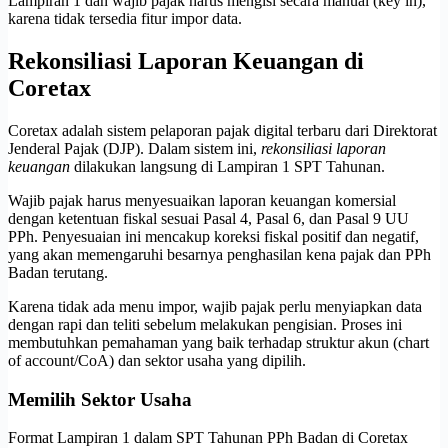
Lampiran 1 dan wajib pajak harus mengisi secara manual (key in),
karena tidak tersedia fitur impor data.
Rekonsiliasi Laporan Keuangan di
Coretax
Coretax adalah sistem pelaporan pajak digital terbaru dari Direktorat
Jenderal Pajak (DJP). Dalam sistem ini,
rekonsiliasi laporan
keuangan
dilakukan langsung di Lampiran 1 SPT Tahunan.
Wajib pajak harus menyesuaikan laporan keuangan komersial
dengan ketentuan fiskal sesuai Pasal 4, Pasal 6, dan Pasal 9 UU
PPh. Penyesuaian ini mencakup koreksi fiskal positif dan negatif,
yang akan memengaruhi besarnya penghasilan kena pajak dan PPh
Badan terutang.
Karena tidak ada menu impor, wajib pajak perlu menyiapkan data
dengan rapi dan teliti sebelum melakukan pengisian. Proses ini
membutuhkan pemahaman yang baik terhadap struktur akun (chart
of account/CoA) dan sektor usaha yang dipilih.
Memilih Sektor Usaha
Format Lampiran 1 dalam SPT Tahunan PPh Badan di Coretax