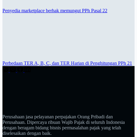
Penyedia marketplace berhak memungut PPh Pasal 22
Perbedaan TER A, B, C, dan TER Harian di Penghitungan PPh 21
Perusahaan jasa pelayanan perpajakan Orang Pribadi dan
Perusahaan. Dipercaya ribuan Wajib Pajak di seluruh Indonesia
dengan beragam bidang bisnis permasalahan pajak yang telah
diselesaikan dengan baik.