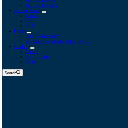
Jasa Tax Review
Jasa Tax Planning
Tentang Kami
Kontak
FAQ
Karir
Event
BBF Collaboration
Workshop Pengusaha Paham Pajak
Sumber
Artikel
Belajar Pajak
Berita
Search