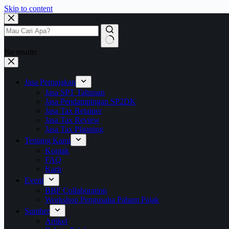
Skip to content
No results
Jasa Perpajakan
Jasa SPT Tahunan
Jasa Pendampingan SP2DK
Jasa Tax Retainer
Jasa Tax Review
Jasa Tax Planning
Tentang Kami
Kontak
FAQ
Karir
Event
BBF Collaboration
Workshop Pengusaha Paham Pajak
Sumber
Artikel