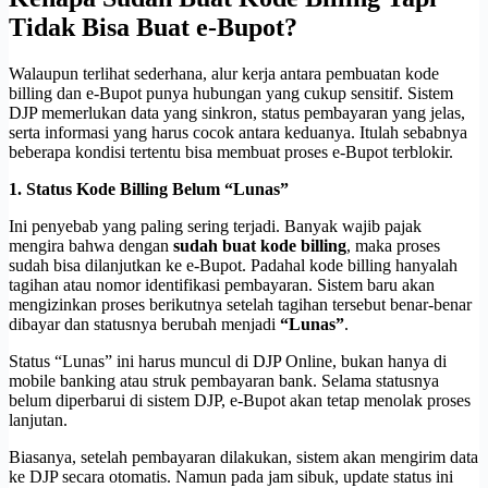
Tidak Bisa Buat e-Bupot?
Walaupun terlihat sederhana, alur kerja antara pembuatan kode
billing dan e-Bupot punya hubungan yang cukup sensitif. Sistem
DJP memerlukan data yang sinkron, status pembayaran yang jelas,
serta informasi yang harus cocok antara keduanya. Itulah sebabnya
beberapa kondisi tertentu bisa membuat proses e-Bupot terblokir.
1. Status Kode Billing Belum “Lunas”
Ini penyebab yang paling sering terjadi. Banyak wajib pajak
mengira bahwa dengan
sudah buat kode billing
, maka proses
sudah bisa dilanjutkan ke e-Bupot. Padahal kode billing hanyalah
tagihan atau nomor identifikasi pembayaran. Sistem baru akan
mengizinkan proses berikutnya setelah tagihan tersebut benar-benar
dibayar dan statusnya berubah menjadi
“Lunas”
.
Status “Lunas” ini harus muncul di DJP Online, bukan hanya di
mobile banking atau struk pembayaran bank. Selama statusnya
belum diperbarui di sistem DJP, e-Bupot akan tetap menolak proses
lanjutan.
Biasanya, setelah pembayaran dilakukan, sistem akan mengirim data
ke DJP secara otomatis. Namun pada jam sibuk, update status ini