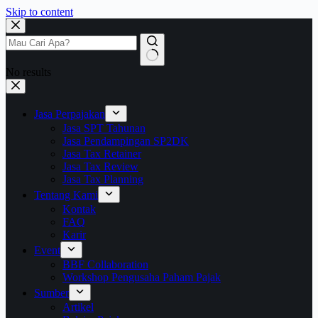
Skip to content
No results
Jasa Perpajakan
Jasa SPT Tahunan
Jasa Pendampingan SP2DK
Jasa Tax Retainer
Jasa Tax Review
Jasa Tax Planning
Tentang Kami
Kontak
FAQ
Karir
Event
BBF Collaboration
Workshop Pengusaha Paham Pajak
Sumber
Artikel