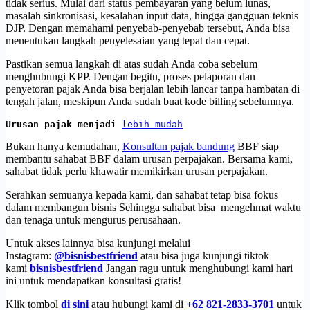
tidak serius. Mulai dari status pembayaran yang belum lunas,
masalah sinkronisasi, kesalahan input data, hingga gangguan teknis
DJP. Dengan memahami penyebab-penyebab tersebut, Anda bisa
menentukan langkah penyelesaian yang tepat dan cepat.
Pastikan semua langkah di atas sudah Anda coba sebelum
menghubungi KPP. Dengan begitu, proses pelaporan dan
penyetoran pajak Anda bisa berjalan lebih lancar tanpa hambatan di
tengah jalan, meskipun Anda sudah buat kode billing sebelumnya.
Urusan pajak menjadi 
lebih mudah
Bukan hanya kemudahan,
Konsultan pajak bandung
BBF siap
membantu sahabat BBF dalam urusan perpajakan. Bersama kami,
sahabat tidak perlu khawatir memikirkan urusan perpajakan.
Serahkan semuanya kepada kami, dan sahabat tetap bisa fokus
dalam membangun bisnis Sehingga sahabat bisa mengehmat waktu
dan tenaga untuk mengurus perusahaan.
Untuk akses lainnya bisa kunjungi melalui
Instagram:
@bisnisbestfriend
atau bisa juga kunjungi tiktok
kami
bisnisbestfriend
Jangan ragu untuk menghubungi kami hari
ini untuk mendapatkan konsultasi gratis!
Klik tombol
di sini
atau hubungi kami di
+62 821-2833-3701
untuk