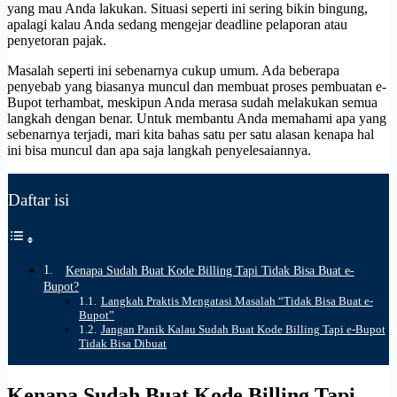
yang mau Anda lakukan. Situasi seperti ini sering bikin bingung,
apalagi kalau Anda sedang mengejar deadline pelaporan atau
penyetoran pajak.
Masalah seperti ini sebenarnya cukup umum. Ada beberapa
penyebab yang biasanya muncul dan membuat proses pembuatan e-
Bupot terhambat, meskipun Anda merasa sudah melakukan semua
langkah dengan benar. Untuk membantu Anda memahami apa yang
sebenarnya terjadi, mari kita bahas satu per satu alasan kenapa hal
ini bisa muncul dan apa saja langkah penyelesaiannya.
Daftar isi
Kenapa Sudah Buat Kode Billing Tapi Tidak Bisa Buat e-
Bupot?
Langkah Praktis Mengatasi Masalah “Tidak Bisa Buat e-
Bupot”
Jangan Panik Kalau Sudah Buat Kode Billing Tapi e-Bupot
Tidak Bisa Dibuat
Kenapa Sudah Buat Kode Billing Tapi