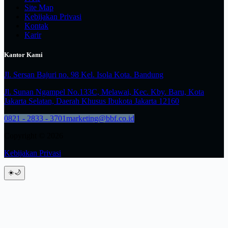
Site Map
Kebijakan Privasi
Kontak
Karir
Kantor Kami
Jl. Sersan Bajuri no. 98 Kel. Isola Kota. Bandung
Jl. Sunan Ngampel No.133C, Melawai, Kec. Kby. Baru, Kota
Jakarta Selatan, Daerah Khusus Ibukota Jakarta 12160
0821 - 2833 - 3701
marketing@bbf.co.id
Copyright © 2026
Kebijakan Privasi
☀️
🌙