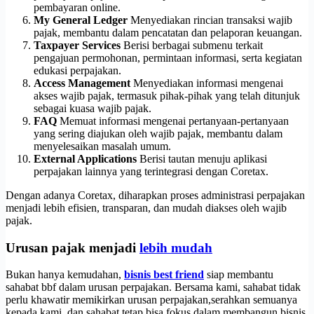
pembayaran online.
My General Ledger
Menyediakan rincian transaksi wajib
pajak, membantu dalam pencatatan dan pelaporan keuangan.
Taxpayer Services
Berisi berbagai submenu terkait
pengajuan permohonan, permintaan informasi, serta kegiatan
edukasi perpajakan.
Access Management
Menyediakan informasi mengenai
akses wajib pajak, termasuk pihak-pihak yang telah ditunjuk
sebagai kuasa wajib pajak.
FAQ
Memuat informasi mengenai pertanyaan-pertanyaan
yang sering diajukan oleh wajib pajak, membantu dalam
menyelesaikan masalah umum.
External Applications
Berisi tautan menuju aplikasi
perpajakan lainnya yang terintegrasi dengan Coretax.
Dengan adanya Coretax, diharapkan proses administrasi perpajakan
menjadi lebih efisien, transparan, dan mudah diakses oleh wajib
pajak.
Urusan pajak menjadi
lebih mudah
Bukan hanya kemudahan,
bisnis best friend
siap membantu
sahabat bbf dalam urusan perpajakan. Bersama kami, sahabat tidak
perlu khawatir memikirkan urusan perpajakan,serahkan semuanya
kepada kami, dan sahabat tetap bisa fokus dalam membangun bisnis