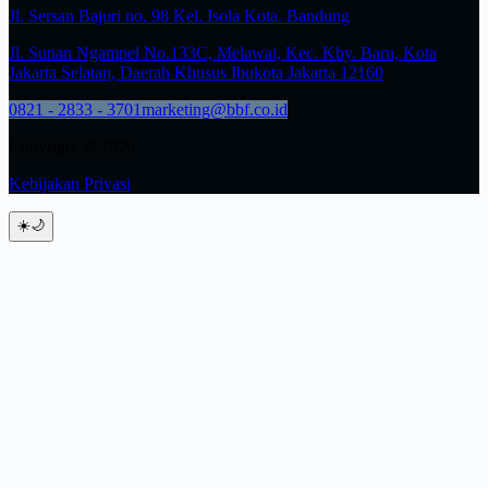
Jl. Sersan Bajuri no. 98 Kel. Isola Kota. Bandung
Jl. Sunan Ngampel No.133C, Melawai, Kec. Kby. Baru, Kota
Jakarta Selatan, Daerah Khusus Ibukota Jakarta 12160
0821 - 2833 - 3701
marketing@bbf.co.id
Copyright © 2026
Kebijakan Privasi
☀️
🌙