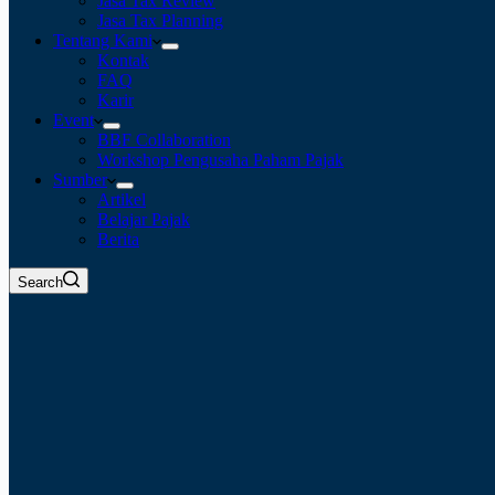
Jasa Tax Review
Jasa Tax Planning
Tentang Kami
Kontak
FAQ
Karir
Event
BBF Collaboration
Workshop Pengusaha Paham Pajak
Sumber
Artikel
Belajar Pajak
Berita
Search