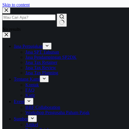
Skip to content
No results
Jasa Perpajakan
Jasa SPT Tahunan
Jasa Pendampingan SP2DK
Jasa Tax Retainer
Jasa Tax Review
Jasa Tax Planning
Tentang Kami
Kontak
FAQ
Karir
Event
BBF Collaboration
Workshop Pengusaha Paham Pajak
Sumber
Artikel