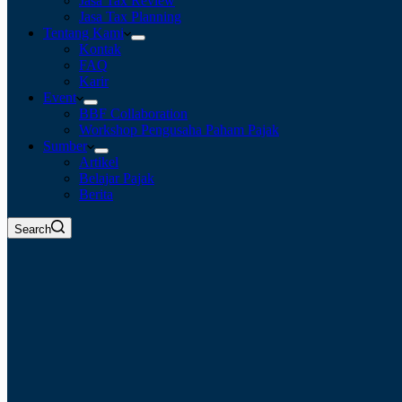
Jasa Tax Review
Jasa Tax Planning
Tentang Kami
Kontak
FAQ
Karir
Event
BBF Collaboration
Workshop Pengusaha Paham Pajak
Sumber
Artikel
Belajar Pajak
Berita
Search