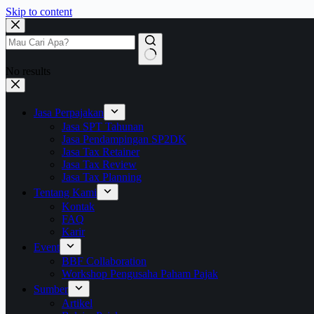
Skip to content
No results
Jasa Perpajakan
Jasa SPT Tahunan
Jasa Pendampingan SP2DK
Jasa Tax Retainer
Jasa Tax Review
Jasa Tax Planning
Tentang Kami
Kontak
FAQ
Karir
Event
BBF Collaboration
Workshop Pengusaha Paham Pajak
Sumber
Artikel