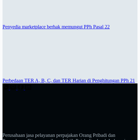
Penyedia marketplace berhak memungut PPh Pasal 22
Perbedaan TER A, B, C, dan TER Harian di Penghitungan PPh 21
Perusahaan jasa pelayanan perpajakan Orang Pribadi dan