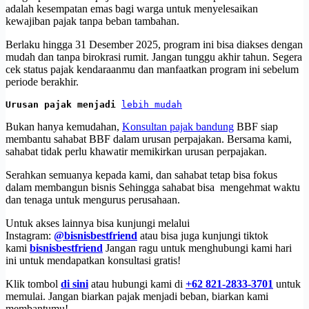
adalah kesempatan emas bagi warga untuk menyelesaikan
kewajiban pajak tanpa beban tambahan.
Berlaku hingga 31 Desember 2025, program ini bisa diakses dengan
mudah dan tanpa birokrasi rumit. Jangan tunggu akhir tahun. Segera
cek status pajak kendaraanmu dan manfaatkan program ini sebelum
periode berakhir.
Urusan pajak menjadi 
lebih mudah
Bukan hanya kemudahan,
Konsultan pajak bandung
BBF siap
membantu sahabat BBF dalam urusan perpajakan. Bersama kami,
sahabat tidak perlu khawatir memikirkan urusan perpajakan.
Serahkan semuanya kepada kami, dan sahabat tetap bisa fokus
dalam membangun bisnis Sehingga sahabat bisa mengehmat waktu
dan tenaga untuk mengurus perusahaan.
Untuk akses lainnya bisa kunjungi melalui
Instagram:
@bisnisbestfriend
atau bisa juga kunjungi tiktok
kami
bisnisbestfriend
Jangan ragu untuk menghubungi kami hari
ini untuk mendapatkan konsultasi gratis!
Klik tombol
di sini
atau hubungi kami di
+62 821-2833-3701
untuk
memulai. Jangan biarkan pajak menjadi beban, biarkan kami
membantumu!