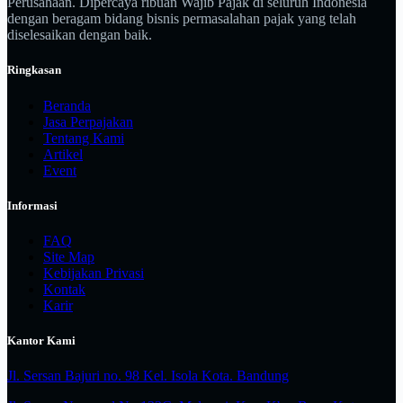
Perusahaan. Dipercaya ribuan Wajib Pajak di seluruh Indonesia
dengan beragam bidang bisnis permasalahan pajak yang telah
diselesaikan dengan baik.
Ringkasan
Beranda
Jasa Perpajakan
Tentang Kami
Artikel
Event
Informasi
FAQ
Site Map
Kebijakan Privasi
Kontak
Karir
Kantor Kami
Jl. Sersan Bajuri no. 98 Kel. Isola Kota. Bandung