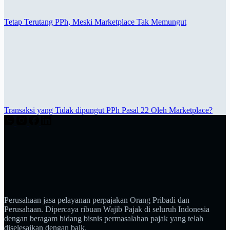
Tetap Terutang PPh, Meski Marketplace Tak Memungut
Transaksi yang Tidak dipungut PPh Pasal 22 Oleh Marketplace?
Perusahaan jasa pelayanan perpajakan Orang Pribadi dan
Perusahaan. Dipercaya ribuan Wajib Pajak di seluruh Indonesia
dengan beragam bidang bisnis permasalahan pajak yang telah
diselesaikan dengan baik.