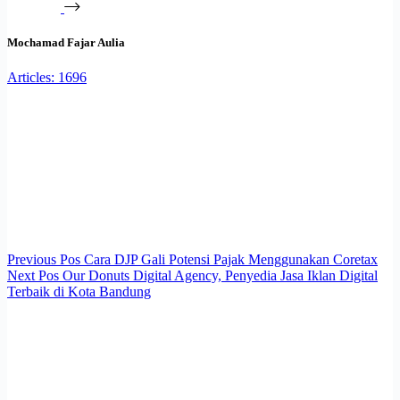
Mochamad Fajar Aulia
Articles: 1696
Previous
Pos
Cara DJP Gali Potensi Pajak Menggunakan Coretax
Next
Pos
Our Donuts Digital Agency, Penyedia Jasa Iklan Digital
Terbaik di Kota Bandung