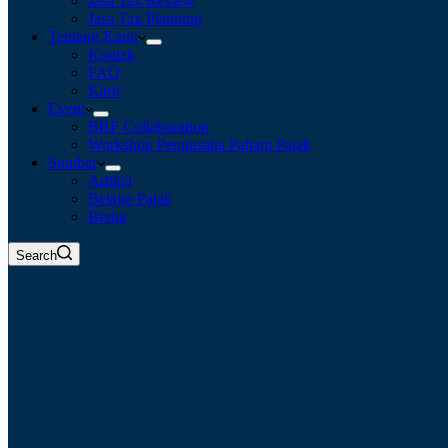
Jasa Tax Review
Jasa Tax Planning
Tentang Kami
Kontak
FAQ
Karir
Event
BBF Collaboration
Workshop Pengusaha Paham Pajak
Sumber
Artikel
Belajar Pajak
Berita
Search