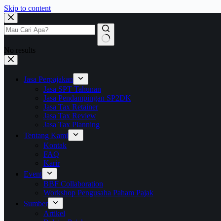
Skip to content
No results
Jasa Perpajakan
Jasa SPT Tahunan
Jasa Pendampingan SP2DK
Jasa Tax Retainer
Jasa Tax Review
Jasa Tax Planning
Tentang Kami
Kontak
FAQ
Karir
Event
BBF Collaboration
Workshop Pengusaha Paham Pajak
Sumber
Artikel