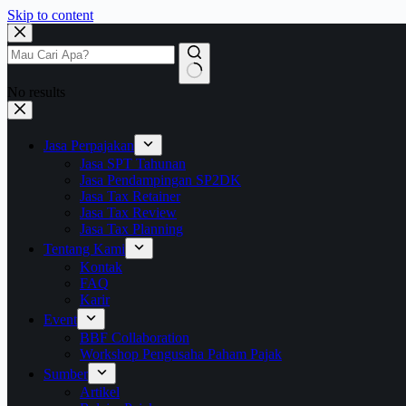
Skip to content
No results
Jasa Perpajakan
Jasa SPT Tahunan
Jasa Pendampingan SP2DK
Jasa Tax Retainer
Jasa Tax Review
Jasa Tax Planning
Tentang Kami
Kontak
FAQ
Karir
Event
BBF Collaboration
Workshop Pengusaha Paham Pajak
Sumber
Artikel