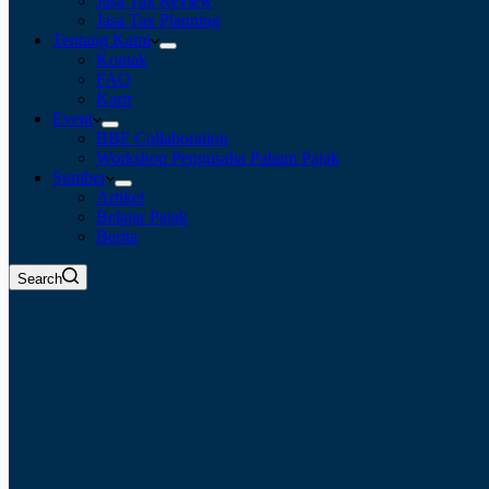
Jasa Tax Review
Jasa Tax Planning
Tentang Kami
Kontak
FAQ
Karir
Event
BBF Collaboration
Workshop Pengusaha Paham Pajak
Sumber
Artikel
Belajar Pajak
Berita
Search