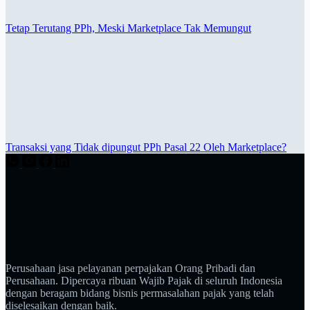
Tetap Terutang PPh, Meski Marketplace Tak Memungut
Transaksi yang Tidak dipungut PPh Pasal 22 Oleh Marketplace?
Perusahaan jasa pelayanan perpajakan Orang Pribadi dan
Perusahaan. Dipercaya ribuan Wajib Pajak di seluruh Indonesia
dengan beragam bidang bisnis permasalahan pajak yang telah
diselesaikan dengan baik.