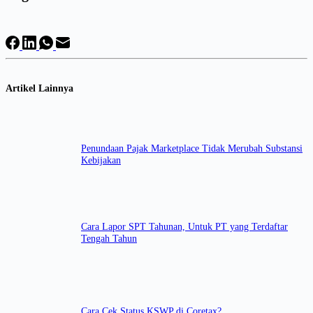
Artikel Lainnya
Penundaan Pajak Marketplace Tidak Merubah Substansi
Kebijakan
Cara Lapor SPT Tahunan, Untuk PT yang Terdaftar
Tengah Tahun
Cara Cek Status KSWP di Coretax?