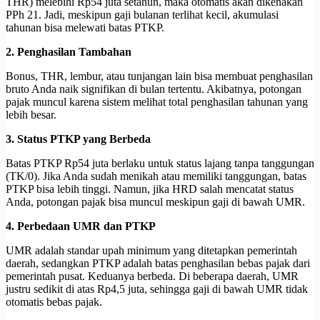
THR) melebihi Rp54 juta setahun, maka otomatis akan dikenakan
PPh 21. Jadi, meskipun gaji bulanan terlihat kecil, akumulasi
tahunan bisa melewati batas PTKP.
2. Penghasilan Tambahan
Bonus, THR, lembur, atau tunjangan lain bisa membuat penghasilan
bruto Anda naik signifikan di bulan tertentu. Akibatnya, potongan
pajak muncul karena sistem melihat total penghasilan tahunan yang
lebih besar.
3. Status PTKP yang Berbeda
Batas PTKP Rp54 juta berlaku untuk status lajang tanpa tanggungan
(TK/0). Jika Anda sudah menikah atau memiliki tanggungan, batas
PTKP bisa lebih tinggi. Namun, jika HRD salah mencatat status
Anda, potongan pajak bisa muncul meskipun gaji di bawah UMR.
4. Perbedaan UMR dan PTKP
UMR adalah standar upah minimum yang ditetapkan pemerintah
daerah, sedangkan PTKP adalah batas penghasilan bebas pajak dari
pemerintah pusat. Keduanya berbeda. Di beberapa daerah, UMR
justru sedikit di atas Rp4,5 juta, sehingga gaji di bawah UMR tidak
otomatis bebas pajak.