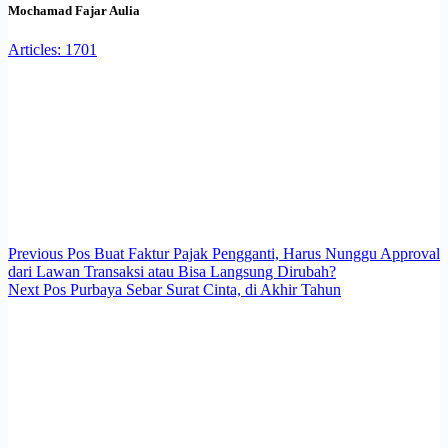
Mochamad Fajar Aulia
Articles: 1701
Previous
Pos
Buat Faktur Pajak Pengganti, Harus Nunggu Approval
dari Lawan Transaksi atau Bisa Langsung Dirubah?
Next
Pos
Purbaya Sebar Surat Cinta, di Akhir Tahun