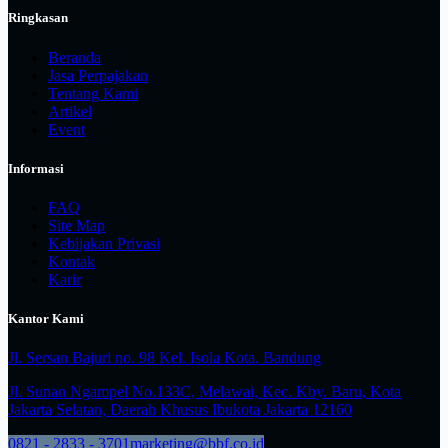
Ringkasan
Beranda
Jasa Perpajakan
Tentang Kami
Artikel
Event
Informasi
FAQ
Site Map
Kebijakan Privasi
Kontak
Karir
Kantor Kami
Jl. Sersan Bajuri no. 98 Kel. Isola Kota. Bandung
Jl. Sunan Ngampel No.133C, Melawai, Kec. Kby. Baru, Kota
Jakarta Selatan, Daerah Khusus Ibukota Jakarta 12160
0821 - 2833 - 3701
marketing@bbf.co.id