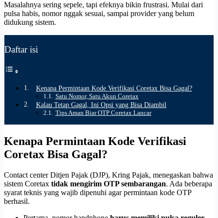
Masalahnya sering sepele, tapi efeknya bikin frustrasi. Mulai dari
pulsa habis, nomor nggak sesuai, sampai provider yang belum
didukung sistem.
Daftar isi
Kenapa Permintaan Kode Verifikasi Coretax Bisa Gagal?
Satu Nomor, Satu Akun Coretax
Kalau Tetap Gagal, Ini Opsi yang Bisa Diambil
Tips Aman Biar OTP Coretax Lancar
Kenapa Permintaan Kode Verifikasi
Coretax Bisa Gagal?
Contact center Ditjen Pajak (DJP), Kring Pajak, menegaskan bahwa
sistem Coretax
tidak mengirim OTP sembarangan
. Ada beberapa
syarat teknis yang wajib dipenuhi agar permintaan kode OTP
berhasil.
Pertama, nomor handphone
harus memiliki pulsa reguler