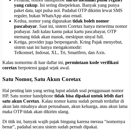
yang cukup
. Ini sering disepelekan. Banyak yang punya
paket data, tapi pulsa nol. Padahal OTP dikirim lewat SMS
reguler, bukan WhatsApp atau email.
Kedua, nomor yang digunakan
tidak boleh nomor
pascabayar
. Saat ini, sistem Coretax hanya menerima nomor
prabayar. Jadi kalau kamu pakai kartu pascabayar, OTP
memang tidak akan masuk, meskipun sinyal full.
Ketiga, provider juga berpengaruh. Kring Pajak menyebut,
sistem saat ini hanya mengakomodir:
Telkomsel, Indosat, XL, Tri, Smartfren, dan Axis.
Kalau nomormu di luar daftar ini,
permintaan kode verifikasi
coretax
berpotensi gagal sejak awal.
Satu Nomor, Satu Akun Coretax
Hal penting lain yang sering luput adalah soal penggunaan nomor
HP. Satu nomor handphone
tidak bisa dipakai untuk lebih dari
satu akun Coretax
. Kalau nomor kamu sudah pernah terdaftar di
akun lain misalnya akun perusahaan, akun keluarga, atau akun lama
maka OTP tidak akan dikirim ulang.
Di titik ini, banyak wajib pajak bingung karena merasa “nomornya
benar”, padahal secara sistem sudah pernah dipakai.