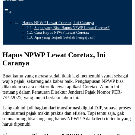
Hapus NPWP Lewat Coretax, Ini Caranya
Siapa yang Bisa Hapus NPWP Lewat Coretax?
Cara Hapus NPWP Lewat Coretax
Apa yang Terjadi Setelah Pengajuan?
Hapus NPWP Lewat Coretax, Ini
Caranya
Buat kamu yang merasa sudah tidak lagi memenuhi syarat sebagai
wajib pajak, sekarang ada kabar baik. Penghapusan NPWP bisa
dilakukan secara elektronik lewat aplikasi Coretax. Aturan ini
tertuang dalam Peraturan Direktur Jenderal Pajak Nomor PER-
7/PJ/2025, yang mulai berlaku tahun ini.
Langkah ini jadi bagian dari transformasi digital DJP, supaya proses
administrasi pajak makin praktis dan efisien. Tapi tentu saja, gak
semua orang bisa langsung hapus NPWP. Ada kriteria tertentu yang
harus dipenuhi.