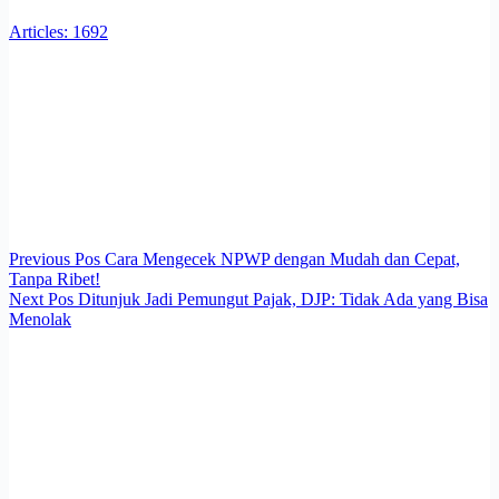
Articles: 1692
Previous
Pos
Cara Mengecek NPWP dengan Mudah dan Cepat,
Tanpa Ribet!
Next
Pos
Ditunjuk Jadi Pemungut Pajak, DJP: Tidak Ada yang Bisa
Menolak