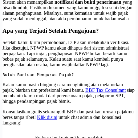
Sistem akan menampilkan
notifikasi dan bukti penerimaan
yang
bisa diunduh, Pastikan dokumen yang kamu unggah sesuai dengan
alasan penghapusan. Misalnya, surat kematian untuk wajib pajak
yang sudah meninggal, atau akta pembubaran untuk badan usaha.
Apa yang Terjadi Setelah Pengajuan?
Setelah kamu kirim permohonan, DJP akan melakukan verifikasi.
Jika disetujui, NPWP kamu akan dihapus dari sistem administrasi
perpajakan. Tapi ingat, penghapusan NPWP bukan berarti kamu
bebas pajak selamanya. Kalau suatu saat kamu kembali punya
penghasilan atau usaha, kamu wajib daftar NPWP lagi.
Butuh Bantuan Mengurus Pajak?
Kalau kamu masih bingung cara menghitung atau melaporkan
pajak, biarkan tim profesional kami bantu.
BBF Tax Consultant
siap
membantu kamu mulai dari perencanaan pajak, pelaporan SPT,
hingga pendampingan pajak bisnis.
Konsultasikan gratis sekarang di BBF dan pastikan urusan pajakmu
beres tanpa ribet!
Klik disini
untuk chat admin dan konsultasi
langsung!
Follow dan kunjungi kami melalui: