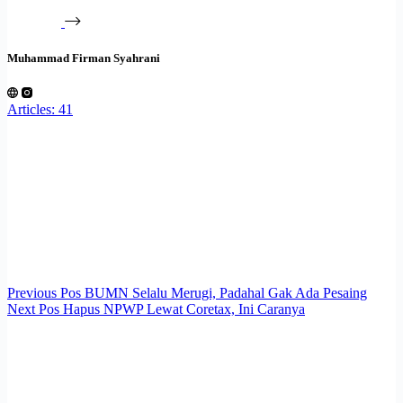
Muhammad Firman Syahrani
Articles: 41
Previous
Pos
BUMN Selalu Merugi, Padahal Gak Ada Pesaing
Next
Pos
Hapus NPWP Lewat Coretax, Ini Caranya