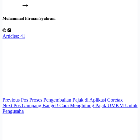
Muhammad Firman Syahrani
Articles: 41
Previous
Pos
Proses Pengembalian Pajak di Aplikasi Coretax
Next
Pos
Gampang Banget! Cara Menghitung Pajak UMKM Untuk
Pengusaha