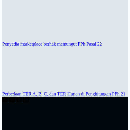
Penyedia marketplace berhak memungut PPh Pasal 22
Perbedaan TER A, B, C, dan TER Harian di Penghitungan PPh 21