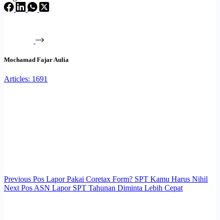
Mochamad Fajar Aulia
Articles: 1691
Previous
Pos
Lapor Pakai Coretax Form? SPT Kamu Harus Nihil
Next
Pos
ASN Lapor SPT Tahunan Diminta Lebih Cepat