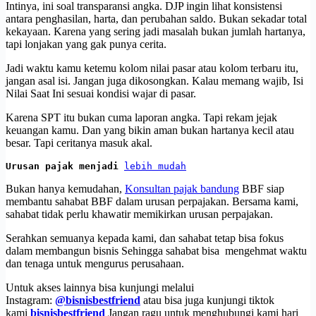
Intinya, ini soal transparansi angka. DJP ingin lihat konsistensi
antara penghasilan, harta, dan perubahan saldo. Bukan sekadar total
kekayaan. Karena yang sering jadi masalah bukan jumlah hartanya,
tapi lonjakan yang gak punya cerita.
Jadi waktu kamu ketemu kolom nilai pasar atau kolom terbaru itu,
jangan asal isi. Jangan juga dikosongkan. Kalau memang wajib, Isi
Nilai Saat Ini sesuai kondisi wajar di pasar.
Karena SPT itu bukan cuma laporan angka. Tapi rekam jejak
keuangan kamu. Dan yang bikin aman bukan hartanya kecil atau
besar. Tapi ceritanya masuk akal.
Urusan pajak menjadi 
lebih mudah
Bukan hanya kemudahan,
Konsultan pajak bandung
BBF siap
membantu sahabat BBF dalam urusan perpajakan. Bersama kami,
sahabat tidak perlu khawatir memikirkan urusan perpajakan.
Serahkan semuanya kepada kami, dan sahabat tetap bisa fokus
dalam membangun bisnis Sehingga sahabat bisa mengehmat waktu
dan tenaga untuk mengurus perusahaan.
Untuk akses lainnya bisa kunjungi melalui
Instagram:
@bisnisbestfriend
atau bisa juga kunjungi tiktok
kami
bisnisbestfriend
Jangan ragu untuk menghubungi kami hari