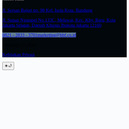
Jl. Sersan Bajuri no. 98 Kel. Isola Kota. Bandung
Jl. Sunan Ngampel No.133C, Melawai, Kec. Kby. Baru, Kota
Jakarta Selatan, Daerah Khusus Ibukota Jakarta 12160
0821 - 2833 - 3701
marketing@bbf.co.id
Copyright © 2026
Kebijakan Privasi
☀️
🌙