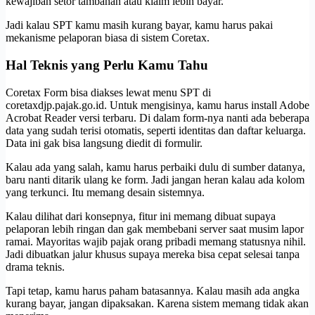
kewajiban setor tambahan atau klaim lebih bayar.
Jadi kalau SPT kamu masih kurang bayar, kamu harus pakai
mekanisme pelaporan biasa di sistem Coretax.
Hal Teknis yang Perlu Kamu Tahu
Coretax Form bisa diakses lewat menu SPT di
coretaxdjp.pajak.go.id. Untuk mengisinya, kamu harus install Adobe
Acrobat Reader versi terbaru. Di dalam form-nya nanti ada beberapa
data yang sudah terisi otomatis, seperti identitas dan daftar keluarga.
Data ini gak bisa langsung diedit di formulir.
Kalau ada yang salah, kamu harus perbaiki dulu di sumber datanya,
baru nanti ditarik ulang ke form. Jadi jangan heran kalau ada kolom
yang terkunci. Itu memang desain sistemnya.
Kalau dilihat dari konsepnya, fitur ini memang dibuat supaya
pelaporan lebih ringan dan gak membebani server saat musim lapor
ramai. Mayoritas wajib pajak orang pribadi memang statusnya nihil.
Jadi dibuatkan jalur khusus supaya mereka bisa cepat selesai tanpa
drama teknis.
Tapi tetap, kamu harus paham batasannya. Kalau masih ada angka
kurang bayar, jangan dipaksakan. Karena sistem memang tidak akan