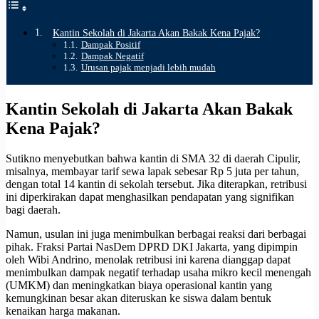
Kantin Sekolah di Jakarta Akan Bakak Kena Pajak?
Dampak Positif
Dampak Negatif
Urusan pajak menjadi lebih mudah
Kantin Sekolah di Jakarta Akan Bakak
Kena Pajak?
Sutikno menyebutkan bahwa kantin di SMA 32 di daerah Cipulir,
misalnya, membayar tarif sewa lapak sebesar Rp 5 juta per tahun,
dengan total 14 kantin di sekolah tersebut. Jika diterapkan, retribusi
ini diperkirakan dapat menghasilkan pendapatan yang signifikan
bagi daerah.
Namun, usulan ini juga menimbulkan berbagai reaksi dari berbagai
pihak. Fraksi Partai NasDem DPRD DKI Jakarta, yang dipimpin
oleh Wibi Andrino, menolak retribusi ini karena dianggap dapat
menimbulkan dampak negatif terhadap usaha mikro kecil menengah
(UMKM) dan meningkatkan biaya operasional kantin yang
kemungkinan besar akan diteruskan ke siswa dalam bentuk
kenaikan harga makanan.