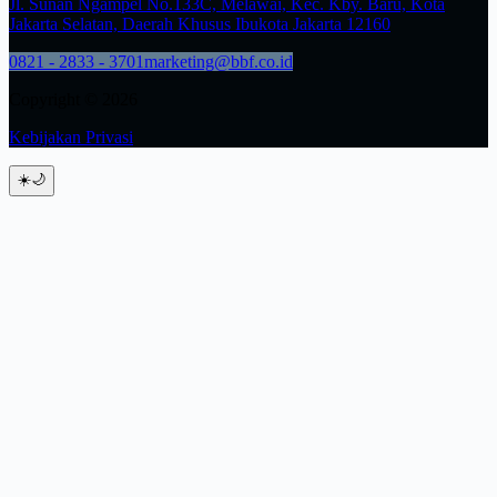
Jl. Sunan Ngampel No.133C, Melawai, Kec. Kby. Baru, Kota
Jakarta Selatan, Daerah Khusus Ibukota Jakarta 12160
0821 - 2833 - 3701
marketing@bbf.co.id
Copyright © 2026
Kebijakan Privasi
☀️
🌙