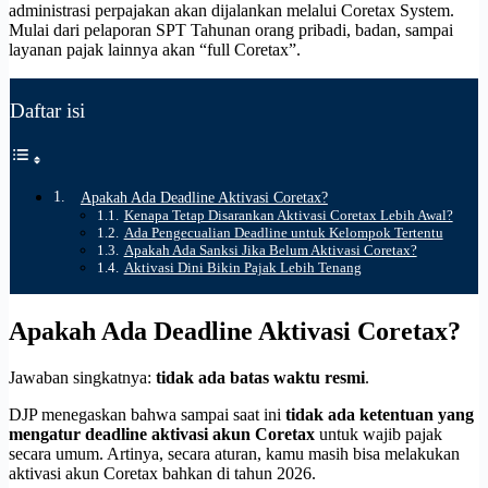
administrasi perpajakan akan dijalankan melalui Coretax System.
Mulai dari pelaporan SPT Tahunan orang pribadi, badan, sampai
layanan pajak lainnya akan “full Coretax”.
Daftar isi
Apakah Ada Deadline Aktivasi Coretax?
Kenapa Tetap Disarankan Aktivasi Coretax Lebih Awal?
Ada Pengecualian Deadline untuk Kelompok Tertentu
Apakah Ada Sanksi Jika Belum Aktivasi Coretax?
Aktivasi Dini Bikin Pajak Lebih Tenang
Apakah Ada Deadline Aktivasi Coretax?
Jawaban singkatnya:
tidak ada batas waktu resmi
.
DJP menegaskan bahwa sampai saat ini
tidak ada ketentuan yang
mengatur deadline aktivasi akun Coretax
untuk wajib pajak
secara umum. Artinya, secara aturan, kamu masih bisa melakukan
aktivasi akun Coretax bahkan di tahun 2026.