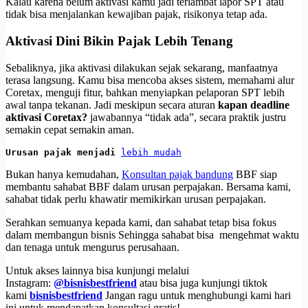
Kalau karena belum aktivasi kamu jadi terlambat lapor SPT atau
tidak bisa menjalankan kewajiban pajak, risikonya tetap ada.
Aktivasi Dini Bikin Pajak Lebih Tenang
Sebaliknya, jika aktivasi dilakukan sejak sekarang, manfaatnya
terasa langsung. Kamu bisa mencoba akses sistem, memahami alur
Coretax, menguji fitur, bahkan menyiapkan pelaporan SPT lebih
awal tanpa tekanan. Jadi meskipun secara aturan
kapan deadline
aktivasi Coretax?
jawabannya “tidak ada”, secara praktik justru
semakin cepat semakin aman.
Urusan pajak menjadi 
lebih mudah
Bukan hanya kemudahan,
Konsultan pajak bandung
BBF siap
membantu sahabat BBF dalam urusan perpajakan. Bersama kami,
sahabat tidak perlu khawatir memikirkan urusan perpajakan.
Serahkan semuanya kepada kami, dan sahabat tetap bisa fokus
dalam membangun bisnis Sehingga sahabat bisa mengehmat waktu
dan tenaga untuk mengurus perusahaan.
Untuk akses lainnya bisa kunjungi melalui
Instagram:
@bisnisbestfriend
atau bisa juga kunjungi tiktok
kami
bisnisbestfriend
Jangan ragu untuk menghubungi kami hari
ini untuk mendapatkan konsultasi gratis!