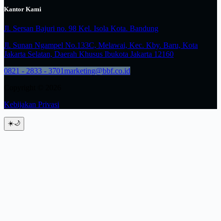
Kantor Kami
Jl. Sersan Bajuri no. 98 Kel. Isola Kota. Bandung
Jl. Sunan Ngampel No.133C, Melawai, Kec. Kby. Baru, Kota
Jakarta Selatan, Daerah Khusus Ibukota Jakarta 12160
0821 - 2833 - 3701
marketing@bbf.co.id
Copyright © 2026
Kebijakan Privasi
☀️
🌙