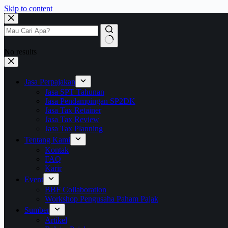
Skip to content
No results
Jasa Perpajakan
Jasa SPT Tahunan
Jasa Pendampingan SP2DK
Jasa Tax Retainer
Jasa Tax Review
Jasa Tax Planning
Tentang Kami
Kontak
FAQ
Karir
Event
BBF Collaboration
Workshop Pengusaha Paham Pajak
Sumber
Artikel