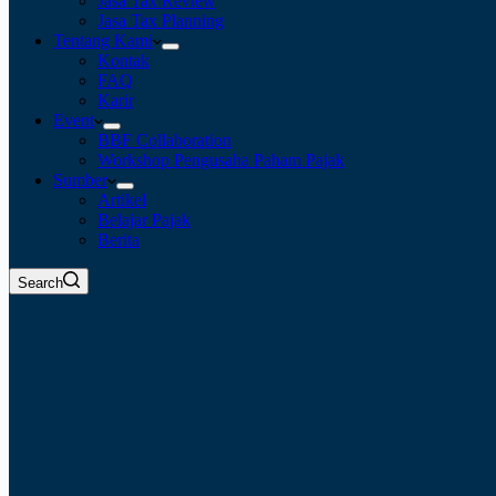
Jasa Tax Review
Jasa Tax Planning
Tentang Kami
Kontak
FAQ
Karir
Event
BBF Collaboration
Workshop Pengusaha Paham Pajak
Sumber
Artikel
Belajar Pajak
Berita
Search