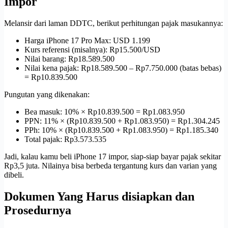
Impor
Melansir dari laman DDTC, berikut perhitungan pajak masukannya:
Harga iPhone 17 Pro Max: USD 1.199
Kurs referensi (misalnya): Rp15.500/USD
Nilai barang: Rp18.589.500
Nilai kena pajak: Rp18.589.500 – Rp7.750.000 (batas bebas)
= Rp10.839.500
Pungutan yang dikenakan:
Bea masuk: 10% × Rp10.839.500 = Rp1.083.950
PPN: 11% × (Rp10.839.500 + Rp1.083.950) = Rp1.304.245
PPh: 10% × (Rp10.839.500 + Rp1.083.950) = Rp1.185.340
Total pajak: Rp3.573.535
Jadi, kalau kamu beli iPhone 17 impor, siap-siap bayar pajak sekitar
Rp3,5 juta. Nilainya bisa berbeda tergantung kurs dan varian yang
dibeli.
Dokumen Yang Harus disiapkan dan
Prosedurnya