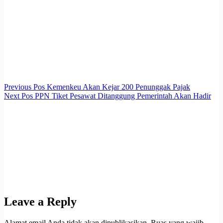
Previous
Pos
Kemenkeu Akan Kejar 200 Penunggak Pajak
Next
Pos
PPN Tiket Pesawat Ditanggung Pemerintah Akan Hadir
Leave a Reply
Alamat email Anda tidak akan dipublikasikan.
Ruas yang wajib