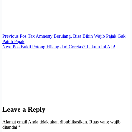
Previous
Pos
Tax Amnesty Berulang, Bisa Bikin Wajib Pajak Gak
Patuh Pajak
Next
Pos
Bukti Potong Hilang dari Coretax? Lakuin Ini Aja!
Leave a Reply
Alamat email Anda tidak akan dipublikasikan.
Ruas yang wajib
ditandai
*