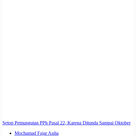
Setop Pemungutan PPh Pasal 22, Karena Ditunda Sampai Oktober
Mochamad Fajar Aulia