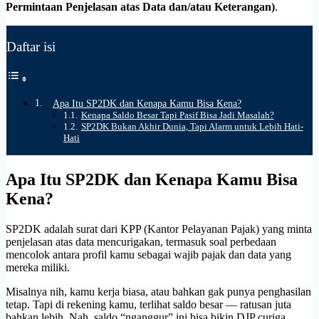
Permintaan Penjelasan atas Data dan/atau Keterangan)
.
Daftar isi
Apa Itu SP2DK dan Kenapa Kamu Bisa Kena?
Kenapa Saldo Besar Tapi Pasif Bisa Jadi Masalah?
SP2DK Bukan Akhir Dunia, Tapi Alarm untuk Lebih Hati-
Hati
Apa Itu SP2DK dan Kenapa Kamu Bisa
Kena?
SP2DK adalah surat dari KPP (Kantor Pelayanan Pajak) yang minta
penjelasan atas data mencurigakan, termasuk soal perbedaan
mencolok antara profil kamu sebagai wajib pajak dan data yang
mereka miliki.
Misalnya nih, kamu kerja biasa, atau bahkan gak punya penghasilan
tetap. Tapi di rekening kamu, terlihat saldo besar — ratusan juta
bahkan lebih. Nah, saldo “nganggur” ini bisa bikin DJP curiga.