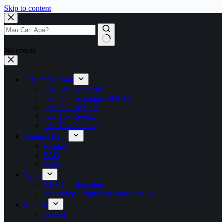
Skip to content
No results
Jasa Perpajakan
Jasa SPT Tahunan
Jasa Pendampingan SP2DK
Jasa Tax Retainer
Jasa Tax Review
Jasa Tax Planning
Tentang Kami
Kontak
FAQ
Karir
Event
BBF Collaboration
Workshop Pengusaha Paham Pajak
Sumber
Artikel