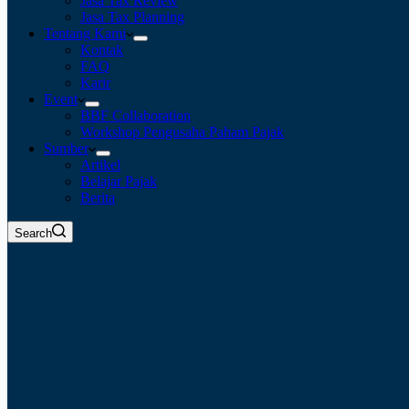
Jasa Tax Review
Jasa Tax Planning
Tentang Kami
Kontak
FAQ
Karir
Event
BBF Collaboration
Workshop Pengusaha Paham Pajak
Sumber
Artikel
Belajar Pajak
Berita
Search