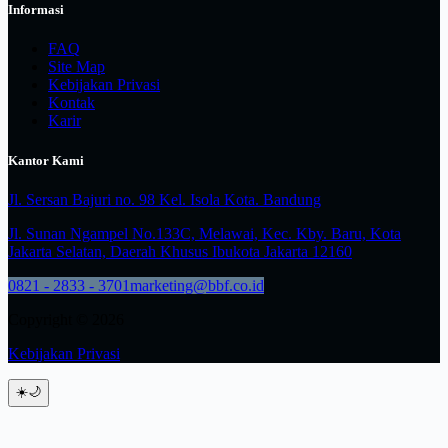
Informasi
FAQ
Site Map
Kebijakan Privasi
Kontak
Karir
Kantor Kami
Jl. Sersan Bajuri no. 98 Kel. Isola Kota. Bandung
Jl. Sunan Ngampel No.133C, Melawai, Kec. Kby. Baru, Kota
Jakarta Selatan, Daerah Khusus Ibukota Jakarta 12160
0821 - 2833 - 3701
marketing@bbf.co.id
Copyright © 2026
Kebijakan Privasi
☀️
🌙