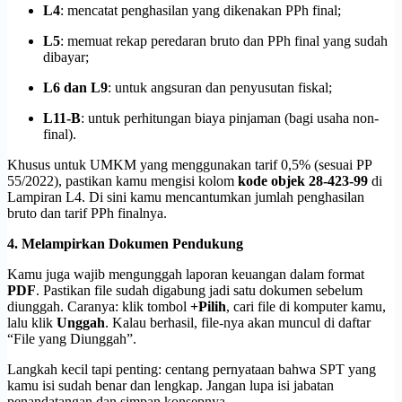
L4
: mencatat penghasilan yang dikenakan PPh final;
L5
: memuat rekap peredaran bruto dan PPh final yang sudah
dibayar;
L6 dan L9
: untuk angsuran dan penyusutan fiskal;
L11-B
: untuk perhitungan biaya pinjaman (bagi usaha non-
final).
Khusus untuk UMKM yang menggunakan tarif 0,5% (sesuai PP
55/2022), pastikan kamu mengisi kolom
kode objek 28-423-99
di
Lampiran L4. Di sini kamu mencantumkan jumlah penghasilan
bruto dan tarif PPh finalnya.
4. Melampirkan Dokumen Pendukung
Kamu juga wajib mengunggah laporan keuangan dalam format
PDF
. Pastikan file sudah digabung jadi satu dokumen sebelum
diunggah. Caranya: klik tombol
+Pilih
, cari file di komputer kamu,
lalu klik
Unggah
. Kalau berhasil, file-nya akan muncul di daftar
“File yang Diunggah”.
Langkah kecil tapi penting: centang pernyataan bahwa SPT yang
kamu isi sudah benar dan lengkap. Jangan lupa isi jabatan
penandatangan dan simpan konsepnya.