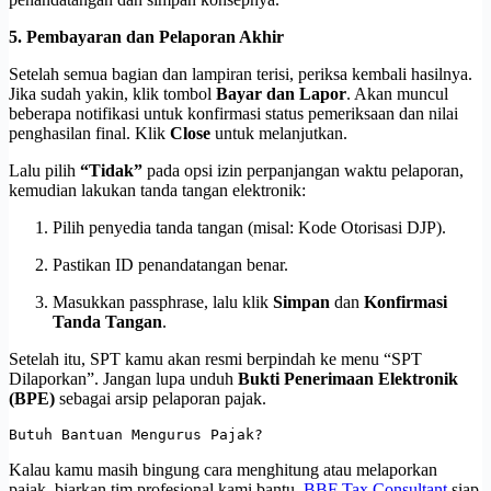
5. Pembayaran dan Pelaporan Akhir
Setelah semua bagian dan lampiran terisi, periksa kembali hasilnya.
Jika sudah yakin, klik tombol
Bayar dan Lapor
. Akan muncul
beberapa notifikasi untuk konfirmasi status pemeriksaan dan nilai
penghasilan final. Klik
Close
untuk melanjutkan.
Lalu pilih
“Tidak”
pada opsi izin perpanjangan waktu pelaporan,
kemudian lakukan tanda tangan elektronik:
Pilih penyedia tanda tangan (misal: Kode Otorisasi DJP).
Pastikan ID penandatangan benar.
Masukkan passphrase, lalu klik
Simpan
dan
Konfirmasi
Tanda Tangan
.
Setelah itu, SPT kamu akan resmi berpindah ke menu “SPT
Dilaporkan”. Jangan lupa unduh
Bukti Penerimaan Elektronik
(BPE)
sebagai arsip pelaporan pajak.
Butuh Bantuan Mengurus Pajak?
Kalau kamu masih bingung cara menghitung atau melaporkan
pajak, biarkan tim profesional kami bantu.
BBF Tax Consultant
siap