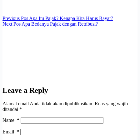
Previous
Pos
Apa Itu Pajak? Kenapa Kita Harus Bayar?
Next
Pos
Apa Bedanya Pajak dengan Retribusi?
Leave a Reply
Alamat email Anda tidak akan dipublikasikan.
Ruas yang wajib
ditandai
*
Name
*
Email
*