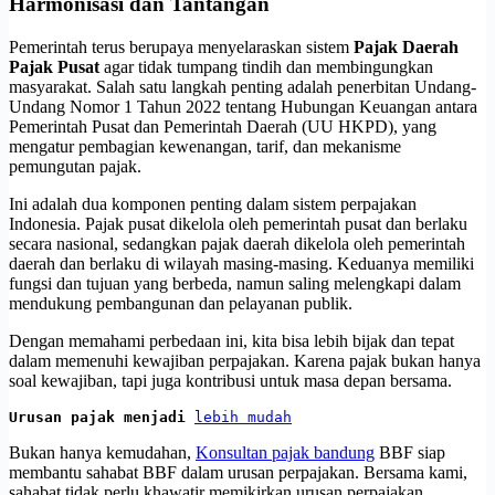
Harmonisasi dan Tantangan
Pemerintah terus berupaya menyelaraskan sistem
Pajak Daerah
Pajak Pusat
agar tidak tumpang tindih dan membingungkan
masyarakat. Salah satu langkah penting adalah penerbitan Undang-
Undang Nomor 1 Tahun 2022 tentang Hubungan Keuangan antara
Pemerintah Pusat dan Pemerintah Daerah (UU HKPD), yang
mengatur pembagian kewenangan, tarif, dan mekanisme
pemungutan pajak.
Ini adalah dua komponen penting dalam sistem perpajakan
Indonesia. Pajak pusat dikelola oleh pemerintah pusat dan berlaku
secara nasional, sedangkan pajak daerah dikelola oleh pemerintah
daerah dan berlaku di wilayah masing-masing. Keduanya memiliki
fungsi dan tujuan yang berbeda, namun saling melengkapi dalam
mendukung pembangunan dan pelayanan publik.
Dengan memahami perbedaan ini, kita bisa lebih bijak dan tepat
dalam memenuhi kewajiban perpajakan. Karena pajak bukan hanya
soal kewajiban, tapi juga kontribusi untuk masa depan bersama.
Urusan pajak menjadi 
lebih mudah
Bukan hanya kemudahan,
Konsultan pajak bandung
BBF siap
membantu sahabat BBF dalam urusan perpajakan. Bersama kami,
sahabat tidak perlu khawatir memikirkan urusan perpajakan.