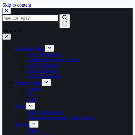
Skip to content
No results
Jasa Perpajakan
Jasa SPT Tahunan
Jasa Pendampingan SP2DK
Jasa Tax Retainer
Jasa Tax Review
Jasa Tax Planning
Tentang Kami
Kontak
FAQ
Karir
Event
BBF Collaboration
Workshop Pengusaha Paham Pajak
Sumber
Artikel