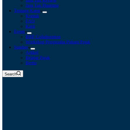
Jasa Tax Review
Jasa Tax Planning
Tentang Kami
Kontak
FAQ
Karir
Event
BBF Collaboration
Workshop Pengusaha Paham Pajak
Sumber
Artikel
Belajar Pajak
Berita
Search