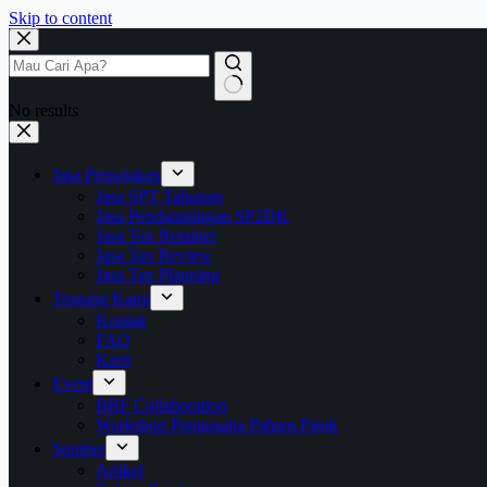
Skip to content
No results
Jasa Perpajakan
Jasa SPT Tahunan
Jasa Pendampingan SP2DK
Jasa Tax Retainer
Jasa Tax Review
Jasa Tax Planning
Tentang Kami
Kontak
FAQ
Karir
Event
BBF Collaboration
Workshop Pengusaha Paham Pajak
Sumber
Artikel