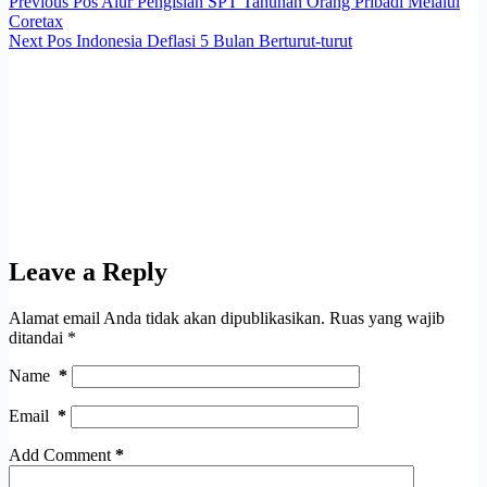
Previous
Pos
Alur Pengisian SPT Tahunan Orang Pribadi Melalui
Coretax
Next
Pos
Indonesia Deflasi 5 Bulan Berturut-turut
Leave a Reply
Alamat email Anda tidak akan dipublikasikan.
Ruas yang wajib
ditandai
*
Name
*
Email
*
Add Comment
*