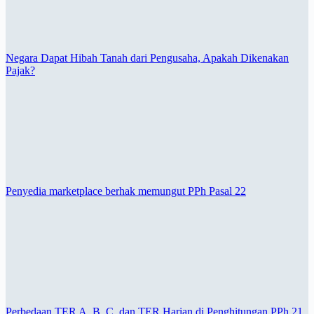
Negara Dapat Hibah Tanah dari Pengusaha, Apakah Dikenakan
Pajak?
Penyedia marketplace berhak memungut PPh Pasal 22
Perbedaan TER A, B, C, dan TER Harian di Penghitungan PPh 21