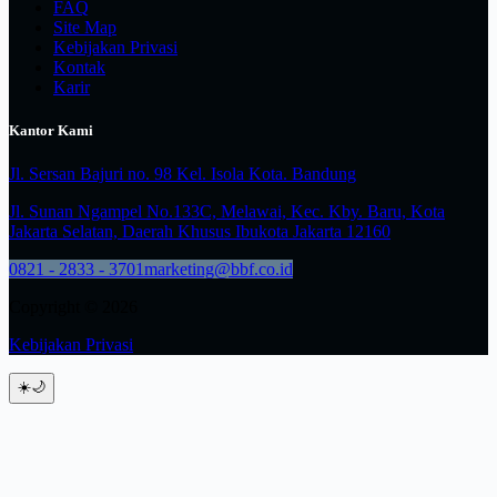
FAQ
Site Map
Kebijakan Privasi
Kontak
Karir
Kantor Kami
Jl. Sersan Bajuri no. 98 Kel. Isola Kota. Bandung
Jl. Sunan Ngampel No.133C, Melawai, Kec. Kby. Baru, Kota
Jakarta Selatan, Daerah Khusus Ibukota Jakarta 12160
0821 - 2833 - 3701
marketing@bbf.co.id
Copyright © 2026
Kebijakan Privasi
☀️
🌙