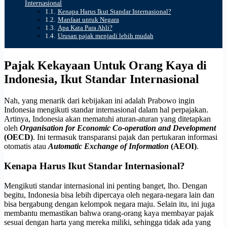
Internasional
Kenapa Harus Ikut Standar Internasional?
Manfaat untuk Negara
Apa Kata Para Ahli?
Urusan pajak menjadi lebih mudah
Pajak Kekayaan Untuk Orang Kaya di
Indonesia, Ikut Standar Internasional
Nah, yang menarik dari kebijakan ini adalah Prabowo ingin
Indonesia mengikuti standar internasional dalam hal perpajakan.
Artinya, Indonesia akan mematuhi aturan-aturan yang ditetapkan
oleh
Organisation for Economic Co-operation and Development
(OECD)
. Ini termasuk transparansi pajak dan pertukaran informasi
otomatis atau
Automatic Exchange of Information
(AEOI)
.
Kenapa Harus Ikut Standar Internasional?
Mengikuti standar internasional ini penting banget, lho. Dengan
begitu, Indonesia bisa lebih dipercaya oleh negara-negara lain dan
bisa bergabung dengan kelompok negara maju. Selain itu, ini juga
membantu memastikan bahwa orang-orang kaya membayar pajak
sesuai dengan harta yang mereka miliki, sehingga tidak ada yang