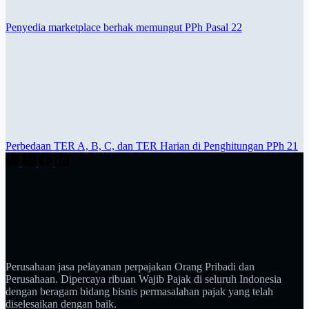
Penyedia marketplace berhak memungut PPh Pasal 22
Perbedaan TER A, B, C, dan TER Harian di Penghitungan PPh 21
Perusahaan jasa pelayanan perpajakan Orang Pribadi dan
Perusahaan. Dipercaya ribuan Wajib Pajak di seluruh Indonesia
dengan beragam bidang bisnis permasalahan pajak yang telah
diselesaikan dengan baik.