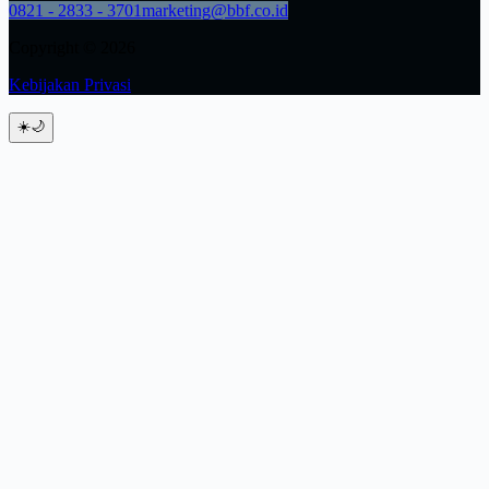
0821 - 2833 - 3701
marketing@bbf.co.id
Copyright © 2026
Kebijakan Privasi
☀️
🌙