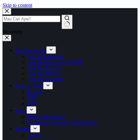
Skip to content
No results
Jasa Perpajakan
Jasa SPT Tahunan
Jasa Pendampingan SP2DK
Jasa Tax Retainer
Jasa Tax Review
Jasa Tax Planning
Tentang Kami
Kontak
FAQ
Karir
Event
BBF Collaboration
Workshop Pengusaha Paham Pajak
Sumber
Artikel