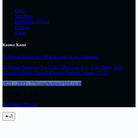
FAQ
Site Map
Kebijakan Privasi
Kontak
Karir
Kantor Kami
Jl. Sersan Bajuri no. 98 Kel. Isola Kota. Bandung
Jl. Sunan Ngampel No.133C, Melawai, Kec. Kby. Baru, Kota
Jakarta Selatan, Daerah Khusus Ibukota Jakarta 12160
0821 - 2833 - 3701
marketing@bbf.co.id
Copyright © 2026
Kebijakan Privasi
☀️
🌙