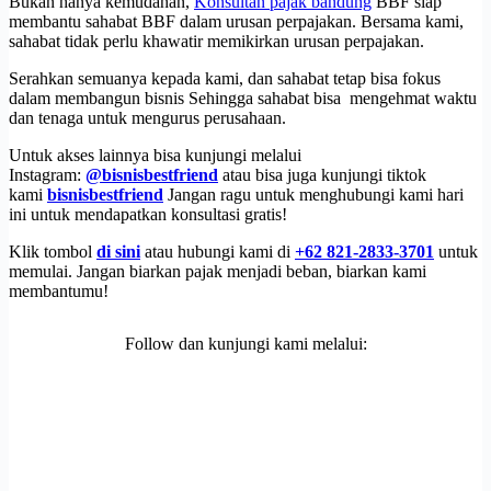
Bukan hanya kemudahan,
Konsultan pajak bandung
BBF siap
membantu sahabat BBF dalam urusan perpajakan. Bersama kami,
sahabat tidak perlu khawatir memikirkan urusan perpajakan.
Serahkan semuanya kepada kami, dan sahabat tetap bisa fokus
dalam membangun bisnis Sehingga sahabat bisa mengehmat waktu
dan tenaga untuk mengurus perusahaan.
Untuk akses lainnya bisa kunjungi melalui
Instagram:
@bisnisbestfriend
atau bisa juga kunjungi tiktok
kami
bisnisbestfriend
Jangan ragu untuk menghubungi kami hari
ini untuk mendapatkan konsultasi gratis!
Klik tombol
di sini
atau hubungi kami di
+62 821-2833-3701
untuk
memulai. Jangan biarkan pajak menjadi beban, biarkan kami
membantumu!
Follow dan kunjungi kami melalui: