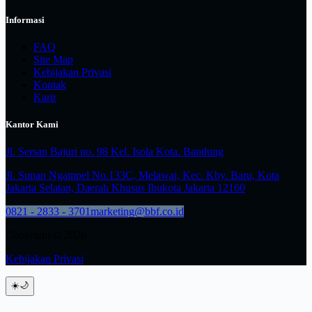
Informasi
FAQ
Site Map
Kebijakan Privasi
Kontak
Karir
Kantor Kami
Jl. Sersan Bajuri no. 98 Kel. Isola Kota. Bandung
Jl. Sunan Ngampel No.133C, Melawai, Kec. Kby. Baru, Kota
Jakarta Selatan, Daerah Khusus Ibukota Jakarta 12160
0821 - 2833 - 3701
marketing@bbf.co.id
Copyright © 2026
Kebijakan Privasi
☀️
🌙