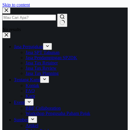
Skip to content
No results
Jasa Perpajakan
Jasa SPT Tahunan
Jasa Pendampingan SP2DK
Jasa Tax Retainer
Jasa Tax Review
Jasa Tax Planning
Tentang Kami
Kontak
FAQ
Karir
Event
BBF Collaboration
Workshop Pengusaha Paham Pajak
Sumber
Artikel