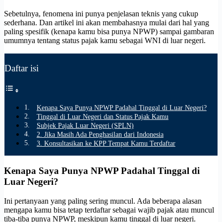
Sebetulnya, fenomena ini punya penjelasan teknis yang cukup
sederhana. Dan artikel ini akan membahasnya mulai dari hal yang
paling spesifik (kenapa kamu bisa punya NPWP) sampai gambaran
umumnya tentang status pajak kamu sebagai WNI di luar negeri.
Daftar isi
Kenapa Saya Punya NPWP Padahal Tinggal di Luar Negeri?
Tinggal di Luar Negeri dan Status Pajak Kamu
Subjek Pajak Luar Negeri (SPLN)
2. Jika Masih Ada Penghasilan dari Indonesia
3. Konsultasikan ke KPP Tempat Kamu Terdaftar
Kenapa Saya Punya NPWP Padahal Tinggal di
Luar Negeri?
Ini pertanyaan yang paling sering muncul. Ada beberapa alasan
mengapa kamu bisa tetap terdaftar sebagai wajib pajak atau muncul
tiba-tiba punya NPWP, meskipun kamu tinggal di luar negeri.