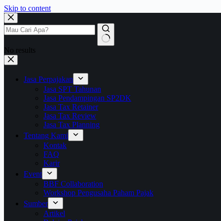
Skip to content
No results
Jasa Perpajakan
Jasa SPT Tahunan
Jasa Pendampingan SP2DK
Jasa Tax Retainer
Jasa Tax Review
Jasa Tax Planning
Tentang Kami
Kontak
FAQ
Karir
Event
BBF Collaboration
Workshop Pengusaha Paham Pajak
Sumber
Artikel