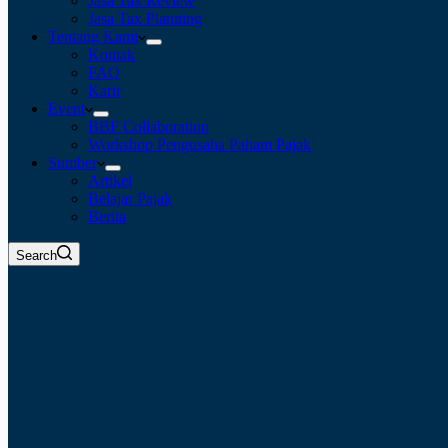
Jasa Tax Review
Jasa Tax Planning
Tentang Kami
Kontak
FAQ
Karir
Event
BBF Collaboration
Workshop Pengusaha Paham Pajak
Sumber
Artikel
Belajar Pajak
Berita
Search