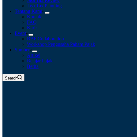
Jasa Tax Review
Jasa Tax Planning
Tentang Kami
Kontak
FAQ
Karir
Event
BBF Collaboration
Workshop Pengusaha Paham Pajak
Sumber
Artikel
Belajar Pajak
Berita
Search