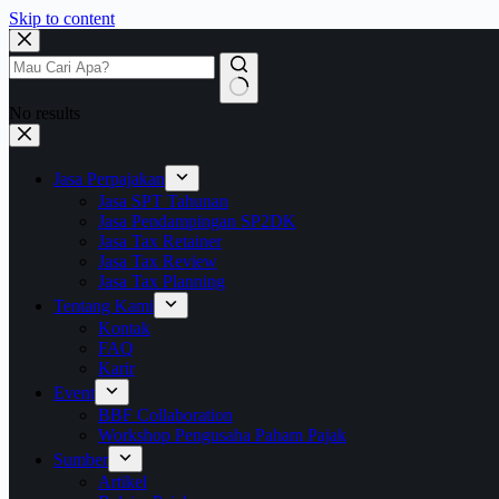
Skip to content
No results
Jasa Perpajakan
Jasa SPT Tahunan
Jasa Pendampingan SP2DK
Jasa Tax Retainer
Jasa Tax Review
Jasa Tax Planning
Tentang Kami
Kontak
FAQ
Karir
Event
BBF Collaboration
Workshop Pengusaha Paham Pajak
Sumber
Artikel