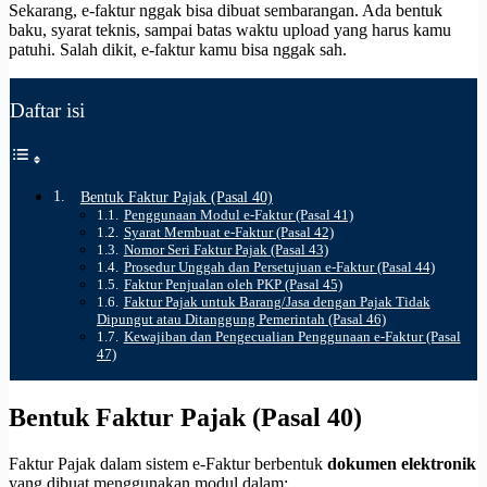
Sekarang, e-faktur nggak bisa dibuat sembarangan. Ada bentuk
baku, syarat teknis, sampai batas waktu upload yang harus kamu
patuhi. Salah dikit, e-faktur kamu bisa nggak sah.
Daftar isi
Bentuk Faktur Pajak (Pasal 40)
Penggunaan Modul e-Faktur (Pasal 41)
Syarat Membuat e-Faktur (Pasal 42)
Nomor Seri Faktur Pajak (Pasal 43)
Prosedur Unggah dan Persetujuan e-Faktur (Pasal 44)
Faktur Penjualan oleh PKP (Pasal 45)
Faktur Pajak untuk Barang/Jasa dengan Pajak Tidak
Dipungut atau Ditanggung Pemerintah (Pasal 46)
Kewajiban dan Pengecualian Penggunaan e-Faktur (Pasal
47)
Bentuk Faktur Pajak (Pasal 40)
Faktur Pajak dalam sistem e-Faktur berbentuk
dokumen elektronik
yang dibuat menggunakan modul dalam: