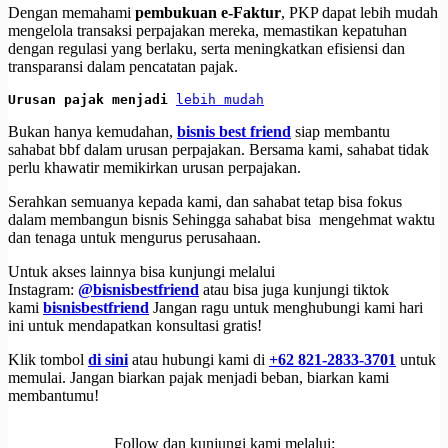
Dengan memahami
pembukuan e-Faktur
, PKP dapat lebih mudah
mengelola transaksi perpajakan mereka, memastikan kepatuhan
dengan regulasi yang berlaku, serta meningkatkan efisiensi dan
transparansi dalam pencatatan pajak.
Urusan pajak menjadi 
lebih mudah
Bukan hanya kemudahan,
bisnis best friend
siap membantu
sahabat bbf dalam urusan perpajakan. Bersama kami, sahabat tidak
perlu khawatir memikirkan urusan perpajakan.
Serahkan semuanya kepada kami, dan sahabat tetap bisa fokus
dalam membangun bisnis Sehingga sahabat bisa mengehmat waktu
dan tenaga untuk mengurus perusahaan.
Untuk akses lainnya bisa kunjungi melalui
Instagram:
@bisnisbestfriend
atau bisa juga kunjungi tiktok
kami
bisnisbestfriend
Jangan ragu untuk menghubungi kami hari
ini untuk mendapatkan konsultasi gratis!
Klik tombol
di sini
atau hubungi kami di
+62 821-2833-3701
untuk
memulai. Jangan biarkan pajak menjadi beban, biarkan kami
membantumu!
Follow dan kunjungi kami melalui: