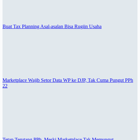
Buat Tax Planning Asal-asalan Bisa Rugiin Usaha
Marketplace Wajib Setor Data WP ke DJP, Tak Cuma Pungut PPh
22
Tetap Terutang PPh, Meski Marketplace Tak Memungut