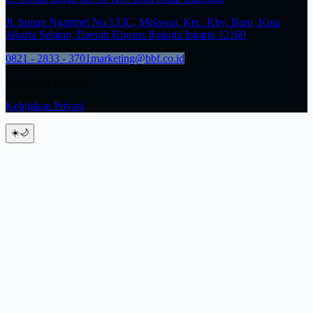
Jl. Sunan Ngampel No.133C, Melawai, Kec. Kby. Baru, Kota
Jakarta Selatan, Daerah Khusus Ibukota Jakarta 12160
0821 - 2833 - 3701
marketing@bbf.co.id
Copyright © 2026
Kebijakan Privasi
☀️
🌙