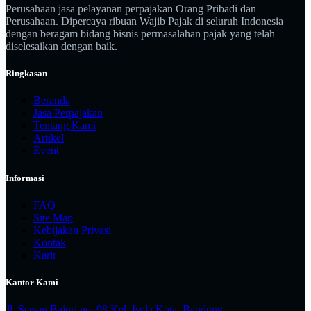
Perusahaan jasa pelayanan perpajakan Orang Pribadi dan
Perusahaan. Dipercaya ribuan Wajib Pajak di seluruh Indonesia
dengan beragam bidang bisnis permasalahan pajak yang telah
diselesaikan dengan baik.
Ringkasan
Beranda
Jasa Perpajakan
Tentang Kami
Artikel
Event
Informasi
FAQ
Site Map
Kebijakan Privasi
Kontak
Karir
Kantor Kami
Jl. Sersan Bajuri no. 98 Kel. Isola Kota. Bandung