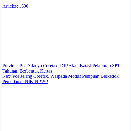
Articles: 1690
Previous
Pos
Adanya Coretax: DJP Akan Batasi Pelaporan SPT
Tahunan Berbentuk Kertas
Next
Pos
Jelang Coretax, Waspada Modus Penipuan Berkedok
Pemadanan NIK-NPWP