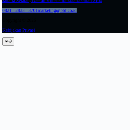
Jakarta Selatan, Daerah Khusus Ibukota Jakarta 12160
0821 - 2833 - 3701
marketing@bbf.co.id
Copyright © 2026
Kebijakan Privasi
☀️
🌙