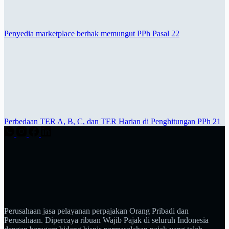
Penyedia marketplace berhak memungut PPh Pasal 22
Perbedaan TER A, B, C, dan TER Harian di Penghitungan PPh 21
Perusahaan jasa pelayanan perpajakan Orang Pribadi dan
Perusahaan. Dipercaya ribuan Wajib Pajak di seluruh Indonesia