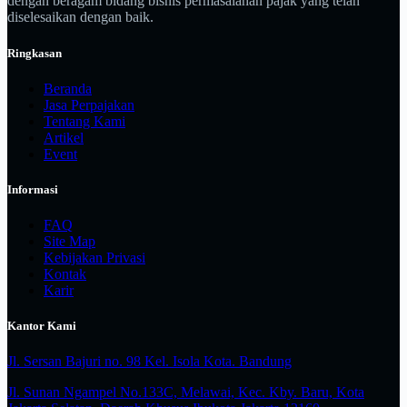
dengan beragam bidang bisnis permasalahan pajak yang telah
diselesaikan dengan baik.
Ringkasan
Beranda
Jasa Perpajakan
Tentang Kami
Artikel
Event
Informasi
FAQ
Site Map
Kebijakan Privasi
Kontak
Karir
Kantor Kami
Jl. Sersan Bajuri no. 98 Kel. Isola Kota. Bandung
Jl. Sunan Ngampel No.133C, Melawai, Kec. Kby. Baru, Kota