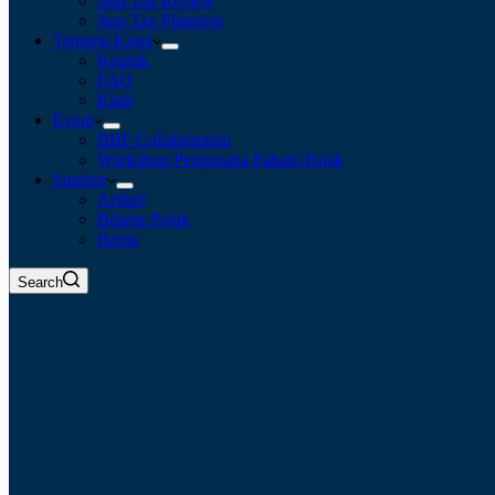
Jasa Tax Review
Jasa Tax Planning
Tentang Kami
Kontak
FAQ
Karir
Event
BBF Collaboration
Workshop Pengusaha Paham Pajak
Sumber
Artikel
Belajar Pajak
Berita
Search