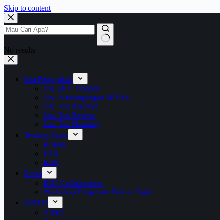
Skip to content
No results
Jasa Perpajakan
Jasa SPT Tahunan
Jasa Pendampingan SP2DK
Jasa Tax Retainer
Jasa Tax Review
Jasa Tax Planning
Tentang Kami
Kontak
FAQ
Karir
Event
BBF Collaboration
Workshop Pengusaha Paham Pajak
Sumber
Artikel