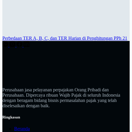
Perbedaan TER A, B, C, dan TER Harian di Penghitungan PPh 21
Perusahaan jasa pelayanan perpajakan Orang Pribadi dan
Perusahaan. Dipercaya ribuan Wajib Pajak di seluruh Indonesia
dengan beragam bidang bisnis permasalahan pajak yang telah
diselesaikan dengan baik.
Ringkasan
Beranda