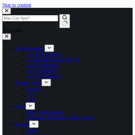
Skip to content
No results
Jasa Perpajakan
Jasa SPT Tahunan
Jasa Pendampingan SP2DK
Jasa Tax Retainer
Jasa Tax Review
Jasa Tax Planning
Tentang Kami
Kontak
FAQ
Karir
Event
BBF Collaboration
Workshop Pengusaha Paham Pajak
Sumber
Artikel