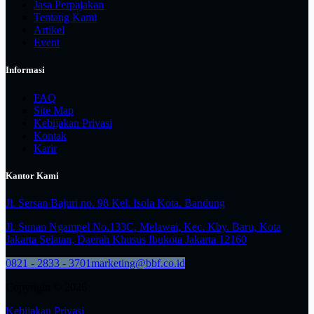
Jasa Perpajakan
Tentang Kami
Artikel
Event
Informasi
FAQ
Site Map
Kebijakan Privasi
Kontak
Karir
Kantor Kami
Jl. Sersan Bajuri no. 98 Kel. Isola Kota. Bandung
Jl. Sunan Ngampel No.133C, Melawai, Kec. Kby. Baru, Kota
Jakarta Selatan, Daerah Khusus Ibukota Jakarta 12160
0821 - 2833 - 3701
marketing@bbf.co.id
Copyright © 2026
Kebijakan Privasi