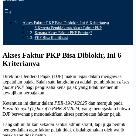
Akses Faktur PKP Bisa Diblokir, Ini 6 Kriterianya
6 Kriteria Pemblokiran Akses Faktur PKP
Kenapa Akses Faktur PKP Penting?
PKP Bisa Klarifikasi
Akses Faktur PKP Bisa Diblokir, Ini 6
Kriterianya
Direktorat Jenderal Pajak (DJP) makin tegas dalam mengawasi
kepatuhan pajak. Salah satu langkahnya adalah pemblokiran
akses
faktur PKP
bagi pengusaha kena pajak yang tidak memenuhi
kewajiban perpajakan.
Ketentuan ini diatur dalam
PER-19/PJ/2025
dan merujuk pada
Pasal 65 ayat (1) huruf b PMK 81/2024
, yang menegaskan bahwa
DJP berwenang menonaktifkan akses pembuatan faktur pajak.
Langkah ini bukan sekadar sanksi administratif, tapi juga bentuk
pengendalian agar faktur pajak tidak disalahgunakan oleh wajib
pajak yang tidak patuh.